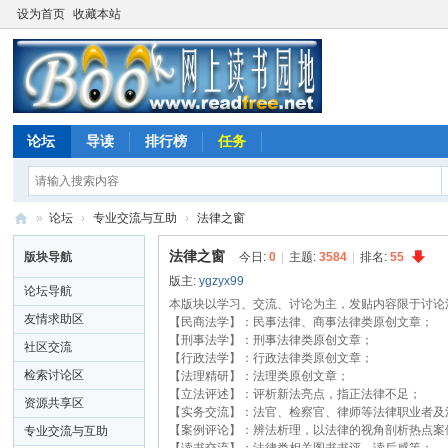
设为首页
收藏本站
论坛
导读
排行榜
任务
»
论坛
›
专业交流与互助
›
法律之窗
网
法律之窗
版块导航
今日:
0
|
主题:
3584
|
排名:
55
上
版主:
ygzyx99
论坛导航
读
本版块以学习、交流、讨论为主，发贴内容限于讨论
友情求助区
【民商法学】：民事法律、商事法律类原创文章；
书
【刑事法学】：刑事法律类原创文章；
社区交流
【行政法学】：行政法律类原创文章；
园
检索讨论区
【法理精研】：法理类原创文章；
地
【立法评述】：评析新法亮点，指正法律不足；
资源共享区
【实务交流】：法官、检察官、律师等法律职业者及
【案例评论】：辨法析理，以法律的视角剖析热点案
专业交流与互助