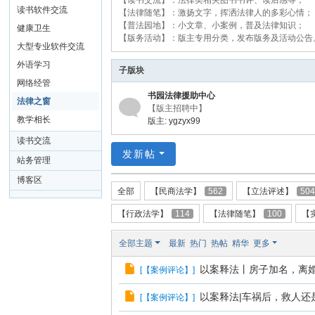
【读书交流】：法律类相关图书书评、读后感等；
读书软件交流
【法律随笔】：激扬文字，挥洒法律人的多彩心情；
【普法园地】：小文章、小案例，普及法律知识；
健康卫生
【版务活动】：版主专用分类，发布版务及活动公告
大型专业软件交流
外语学习
子版块
网络经管
书园法律援助中心
法律之窗
【版主招聘中】
教学相长
版主:
ygzyx99
读书交流
发新帖
站务管理
博客区
全部
【民商法学】
562
【立法评述】
50
【行政法学】
114
【法律随笔】
100
【
全部主题
最新
热门
热帖
精华
更多
以案释法丨房子加名，离
[
【案例评论】
]
以案释法|车祸后，救人还
[
【案例评论】
]