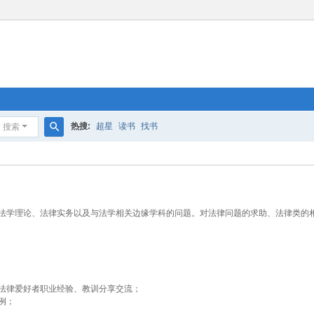
热搜:
超星
读书
找书
搜索
搜
索
法学理论、法律实务以及与法学相关边缘学科的问题。对法律问题的求助、法律类的
法律爱好者职业经验、教训分享交流；
例；