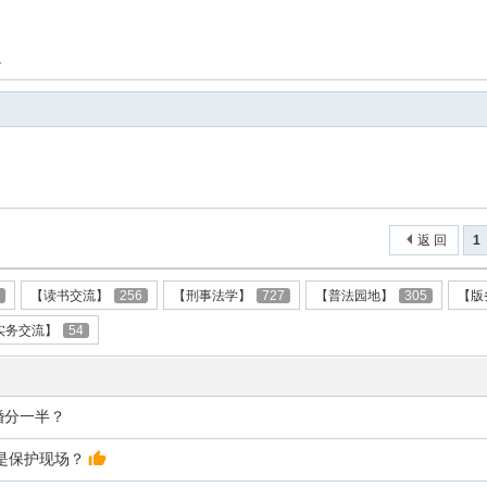
。
返 回
1
4
【读书交流】
256
【刑事法学】
727
【普法园地】
305
【版
实务交流】
54
婚分一半？
是保护现场？