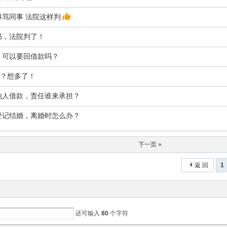
骂同事 法院这样判
书，法院判了！
，可以要回借款吗？
牢？想多了！
他人借款，责任谁来承担？
登记结婚，离婚时怎么办？
下一页 »
返 回
1
还可输入
80
个字符