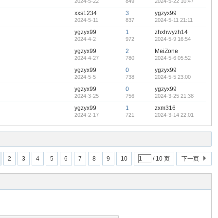
2024-5-22
849
2024-5-22 10:47
xxs1234
3
ygzyx99
2024-5-11
837
2024-5-11 21:11
ygzyx99
1
zhxhwyzh14
2024-4-2
972
2024-5-9 16:54
ygzyx99
2
MeiZone
2024-4-27
780
2024-5-6 05:52
ygzyx99
0
ygzyx99
2024-5-5
738
2024-5-5 23:00
ygzyx99
0
ygzyx99
2024-3-25
756
2024-3-25 21:38
ygzyx99
1
zxm316
2024-2-17
721
2024-3-14 22:01
2
3
4
5
6
7
8
9
10
/ 10 页
下一页