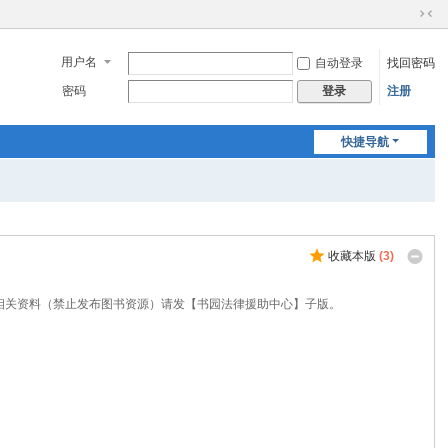
切
换
用户名
自动登录
找回密码
到
窄
密码
注册
登录
版
快捷导航
收藏本版
(
3
)
相关资料（禁止发布图书资源）请发【书园法律援助中心】子版。