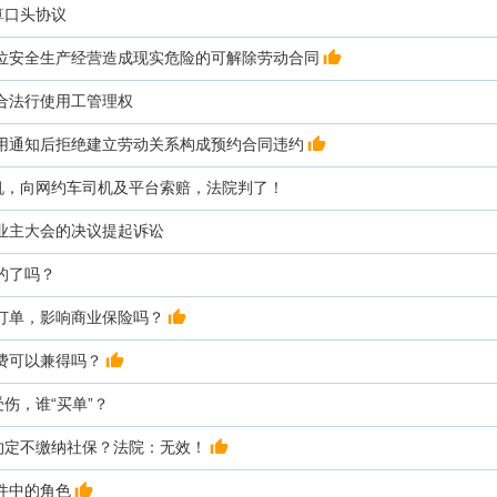
算口头协议
单位安全生产经营造成现实危险的可解除劳动合同
合法行使用工管理权
聘用通知后拒绝建立劳动关系构成预约合同违约
机，向网约车司机及平台索赔，法院判了！
业主大会的决议提起诉讼
的了吗？
订单，影响商业保险吗？
费可以兼得吗？
伤，谁“买单”？
约定不缴纳社保？法院：无效！
件中的角色