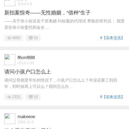
2010-4-5
新拍案惊奇——无性婚姻，“借种”生子
——关于张小玫诉吴千里离婚 纠纷案的代理词 尊敬的审判员： 我受
原告张小玫委托和金水 ...
4650
15
#【实务交流】
flfxmf888
2013-1-30
请问小孩户口怎么上
请问父母都是学生的情况下，小孩户口怎么上？毕业还要三到四
年，到时候再上可以么？期间怎么办 ...
2325
10
#【实务交流】
makeeoe
2009-11-6