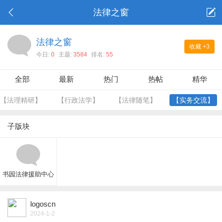
法律之窗
法律之窗
收藏
+3
今日:
0
主题:
3584
排名:
55
全部
最新
热门
热帖
精华
【法理精研】
【行政法学】
【法律随笔】
【实务交流】
子版块
书园法律援助中心
logoscn
2024-1-2