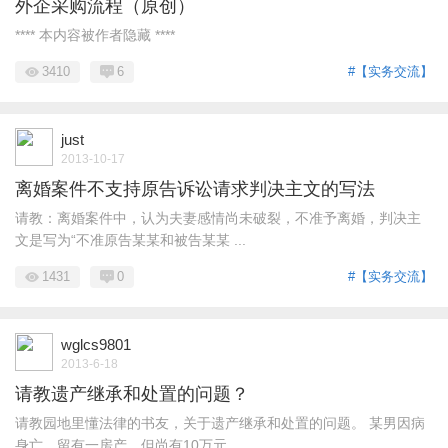
外企采购流程（原创）
**** 本内容被作者隐藏 ****
3410
6
#【实务交流】
just
2013-10-17
离婚案件不支持原告诉讼请求判决主文的写法
请教：离婚案件中，认为夫妻感情尚未破裂，不准予离婚，判决主
文是写为“不准原告某某和被告某某 ...
1431
0
#【实务交流】
wglcs9801
2013-6-18
请教遗产继承和处置的问题？
请教园地里懂法律的书友，关于遗产继承和处置的问题。 某男因病
身亡，留有一房产，但尚有10万元 ...