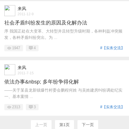
来风
2011-12-9
社会矛盾纠纷发生的原因及化解办法
序 我国正处在大变革、大转型并且转型升级时期，各种利益冲突频
发，各种矛盾纠纷突出。为 ...
1947
4
#【实务交流】
来风
2011-7-15
依法办事&nbsp; 多年纷争得化解
——关于某县龙新镇爆竹村委会鹏程何姓 与吴姓建房纠纷调处纪实
一、基本案情 ...
2313
3
#【实务交流】
上一页
第1页
下一页