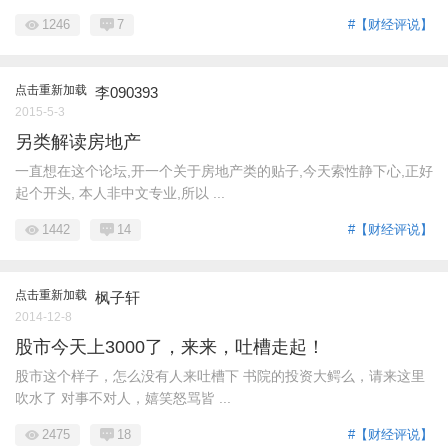
1246
7
#【财经评说】
点击重新加载
李090393
2015-5-3
另类解读房地产
一直想在这个论坛,开一个关于房地产类的贴子,今天索性静下心,正好
起个开头, 本人非中文专业,所以 ...
1442
14
#【财经评说】
点击重新加载
枫子轩
2014-12-8
股市今天上3000了，来来，吐槽走起！
股市这个样子，怎么没有人来吐槽下 书院的投资大鳄么，请来这里
吹水了 对事不对人，嬉笑怒骂皆 ...
2475
18
#【财经评说】