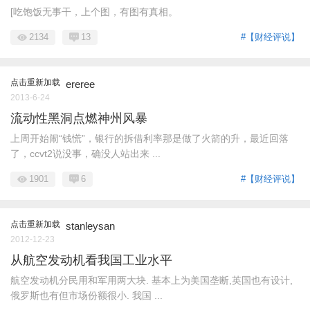
[吃饱饭无事干，上个图，有图有真相。
2134
13
#【财经评说】
点击重新加载
ereree
2013-6-24
流动性黑洞点燃神州风暴
上周开始闹“钱慌”，银行的拆借利率那是做了火箭的升，最近回落
了，ccvt2说没事，确没人站出来 ...
1901
6
#【财经评说】
点击重新加载
stanleysan
2012-12-23
从航空发动机看我国工业水平
航空发动机分民用和军用两大块. 基本上为美国垄断,英国也有设计,
俄罗斯也有但市场份额很小. 我国 ...