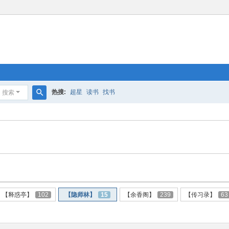
热搜:
超星
读书
找书
搜索
搜
索
【释惑亭】
102
【隐师林】
15
【余香阁】
239
【传习录】
63