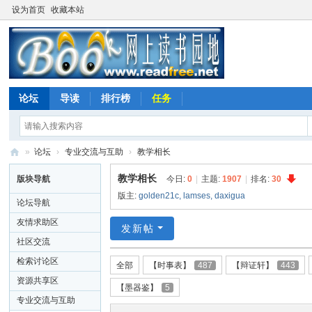
设为首页
收藏本站
论坛
导读
排行榜
任务
»
论坛
›
专业交流与互助
›
教学相长
网
教学相长
版块导航
今日:
0
|
主题:
1907
|
排名:
30
上
版主:
golden21c
,
lamses
,
daxigua
论坛导航
读
友情求助区
发新帖
书
社区交流
园
检索讨论区
全部
【时事表】
487
【辩证轩】
443
地
资源共享区
【墨器鉴】
5
专业交流与互助