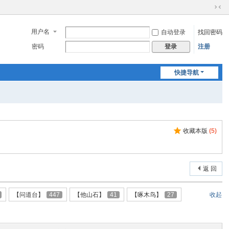
切
换
用户名
自动登录
找回密码
到
窄
密码
注册
登录
版
快捷导航
收藏本版
(
5
)
返 回
【问道台】
447
【他山石】
41
【啄木鸟】
27
收起