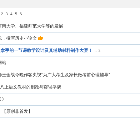
2
3
4
5
6
河南大学、福建师范大学等的发展
式，撰写历史小论文
最拿手的一节课教学设计及其辅助材料制作大赛！
...
2
网站
师王金战今晚作客央视“为广大考生及家长做考前心理辅导”
版八上语文教材的删改与谬误举隅
日》
》【原创非首发】