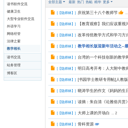
全部主题
最新
热门
热帖
精华
更多
读书软件交流
健康卫生
庆祝第三十八个教师节
[
【隐师林】
]
...
大型专业软件交流
【教育观察】我们应该重视
[
【隐师林】
]
外语学习
网络经管
改革传统教学方式和学习方
[
【隐师林】
]
法律之窗
教学相长版迎新年活动之--
[
【隐师林】
]
教学相长
台湾的一个科技创新的教学
读书交流
[
【隐师林】
]
站务管理
明日高考开考：人大附中教
[
【隐师林】
]
博客区
[书园学士教研专用帖]人教
[
【隐师林】
]
晓涛学生的作文《妈妈的生
[
【隐师林】
]
读摘：朱自清《论雅俗共赏
[
【隐师林】
]
大师上课的开场白
[
【隐师林】
]
...
2
骨科资源
[
【隐师林】
]