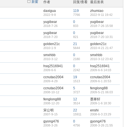
新窗
作者
回复/查看
最后发表
daxigua
119
zhumiao
2022-9-8
7766
2022-9-11 19:42
yugibear
0
yugibear
2018-7-26
833
2018-7-26 15:58
yugibear
0
yugibear
2018-7-20
821
2018-7-20 10:31
golden21c
21
golden21c
2010-1-9
5644
2010-4-21 21:47
smxhbb
0
smxhbb
2010-3-12
2180
2010-3-12 23:42
hsq2516941
0
hsq2516941
2009-6-6
2242
2009-6-6 14:03
ccnutao2004
19
ccnutao2004
2009-4-29
1513
2009-6-1 20:53
ccnutao2004
5
fenglong88
2008-10-12
3727
2009-5-21 06:03
fenglong88
12
墨寒轩
2008-12-20
3514
2009-1-6 18:30
宋公明
22
enshi
2007-9-15
15911
2008-6-3 23:29
gyong476
0
gyong476
2008-3-26
4756
2008-3-26 21:55