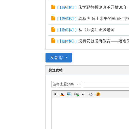
朱学勤教授论改革开放30年
[
【隐师林】
]
龚秋声:院士水平的民间科学
[
【隐师林】
]
从《师说》正谈老师
[
【隐师林】
]
没有爱就没有教育——著名
[
【隐师林】
]
发新帖
快速发帖
选择主题分类