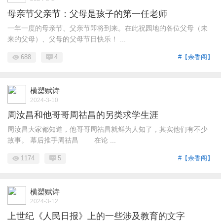
母亲节父亲节：父母是孩子的第一任老师
一年一度的母亲节、父亲节即将到来。在此祝园地的各位父母（未
来的父母）、父母的父母节日快乐！ ...
688
4
#【余香阁】
横槊赋诗
2024-3-10
周汝昌和他哥哥周祜昌的另类求学生涯
周汝昌大家都知道，他哥哥周祜昌就鲜为人知了，其实他们有不少
故事。 幕后推手周祜昌 在论 ...
1174
5
#【余香阁】
横槊赋诗
2024-3-12
上世纪《人民日报》上的一些涉及教育的文字