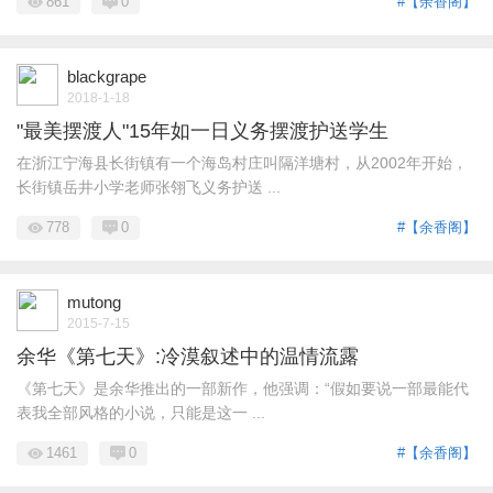
861
0
#【余香阁】
blackgrape
2018-1-18
"最美摆渡人"15年如一日义务摆渡护送学生
在浙江宁海县长街镇有一个海岛村庄叫隔洋塘村，从2002年开始，
长街镇岳井小学老师张翎飞义务护送 ...
778
0
#【余香阁】
mutong
2015-7-15
余华《第七天》:冷漠叙述中的温情流露
《第七天》是余华推出的一部新作，他强调：“假如要说一部最能代
表我全部风格的小说，只能是这一 ...
1461
0
#【余香阁】