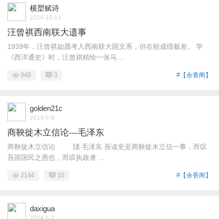
横槊赋诗
2024-10-14
汪曾祺西南联大遗事
1939年，汪曾祺如愿考入西南联大国文系，但在校成绩极差。 学
《西洋通史》时，汪曾祺精绘一张马 ...
949
3
#【余香阁】
golden21c
2013-6-8
商鞅徙木立信论---毛泽东
商鞅徙木立信论 牋 毛泽东 吾读史至商鞅徙木立信一事，而叹
吾国国民之愚也，而叹执政者 ...
2144
10
#【余香阁】
daxigua
2024-5-2