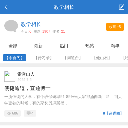
教学相长
教学相长
收藏
+5
今日:
0
主题:
1907
排名:
21
全部
最新
热门
热帖
精华
【余香阁】
【传习录】
【问道台】
【他山石】
【
雷音山人
2025-7-5
便捷通道，直通博士
一所低调的大学，有个班保研率91.89%当大家都涌向新工科，到大
学更卷的时候，有的家长另辟蹊径， ...
686
4
#【余香阁】