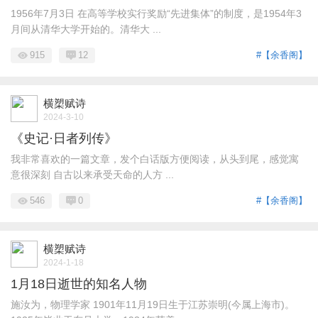
1956年7月3日 在高等学校实行奖励“先进集体”的制度，是1954年3
月间从清华大学开始的。清华大 ...
915
12
#【余香阁】
横槊赋诗
2024-3-10
《史记·日者列传》
我非常喜欢的一篇文章，发个白话版方便阅读，从头到尾，感觉寓
意很深刻 自古以来承受天命的人方 ...
546
0
#【余香阁】
横槊赋诗
2024-1-18
1月18日逝世的知名人物
施汝为，物理学家 1901年11月19日生于江苏崇明(今属上海市)。