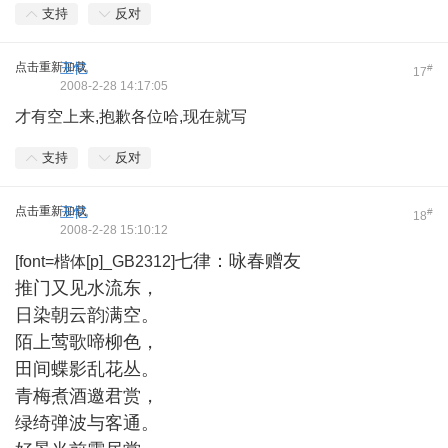
支持
反对
点击重新加载
玉忆
#
17
2008-2-28 14:17:05
才有空上来,抱歉各位哈,现在就写
支持
反对
点击重新加载
玉忆
#
18
2008-2-28 15:10:12
七律：咏春赠友
[font=楷体[p]_GB2312]
推门又见水流东，
日染朝云韵满空。
陌上莺歌啼柳色，
田间蝶影乱花丛。
青梅煮酒邀君赏，
绿绮弹波与客通。