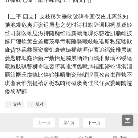
五律或七律：鼠年咏鼠[上平四支韵]
【上平 四支】支枝移为垂吹陂碑奇宜仪皮儿离施知
驰池规危夷师姿迟眉悲之芝时诗棋旗辞词期祠基疑姬
丝司葵医帷思滋持随痴维卮麋螭麾墀弥慈遗肌脂雌披
嬉尸狸炊篱兹差疲茨卑亏蕤陲骑曦歧岐谁斯私窥熙欺
疵赀笞羁彝颐资糜饥衰锥姨楣夔涯伊蓍追缁箕椎罴篪
萎匙脾坻嶷治骊尸綦怡尼漪累牺饴而鸱推縻璃祁绥逵
羲羸肢骐訾狮奇嗤咨堕其睢漓蠡噫馗辎胝鳍蛇陴淇淄
丽筛厮氏痍貔比僖贻祺嘻鹂瓷琦嵋怩熹孜台蚩罹魑丕
琪耆衰惟剂提禧居栀戏畸椅磁痿离佳虽仔寅委崎隋逶
倭黎犁郦
支持
反对
上一页
第1页
下一页