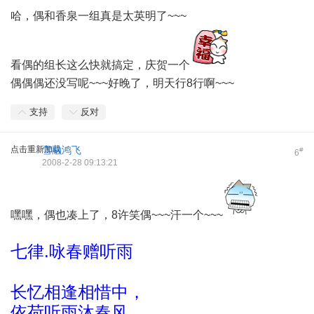
哈，偶和香泉一组真是太英明了~~~
看偶的组长这么快就搞定，庆贺一个
偶偶偶还没写呢~~~好晚了，明天行8行啊~~~
支持
反对
点击重新加载
雪融鸿飞
#
6
2008-2-28 09:13:21
嘿嘿，偶也凑上了，8许笑偶~~~汗一个~~~
七律.咏春赠听雨
长忆相逢相惜中，
依荷听雨沐春风。