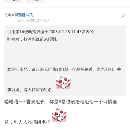
点击重新加载
雪融鸿飞
#
16
2008-2-28 12:45:10
引用第14楼断指残编于2008-02-28 11:47发表的 :
哇哈哈，打油先锋前来报到。
欢迎江南兄，请江南兄给我们组起一个晶莹剔透、寒光闪闪、香
飘万里、博大精深的组名。
唔唔唔~~~香泉组长，你是8是也该给咱组命一个诗情画
意，引人入胜滴组名捏