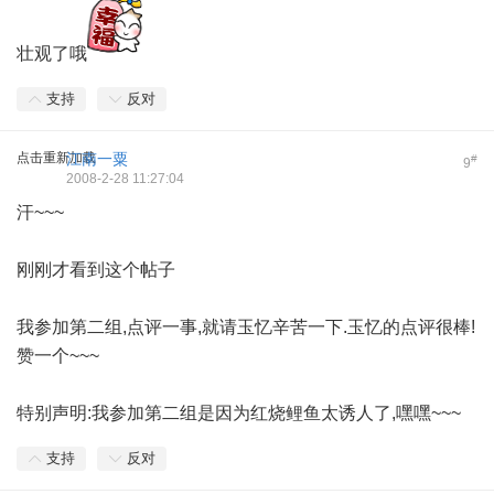
壮观了哦
支持
反对
点击重新加载
江南一粟
#
9
2008-2-28 11:27:04
汗~~~
刚刚才看到这个帖子
我参加第二组,点评一事,就请玉忆辛苦一下.玉忆的点评很棒!
赞一个~~~
特别声明:我参加第二组是因为红烧鲤鱼太诱人了,嘿嘿~~~
支持
反对