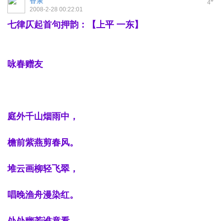
香泉
#
4
2008-2-28 00:22:01
七律仄起首句押韵：【上平
一东】
咏春赠友
庭外千山烟雨中，
檐前紫燕剪春风。
堆云画柳轻飞翠，
唱晚渔舟漫染红。