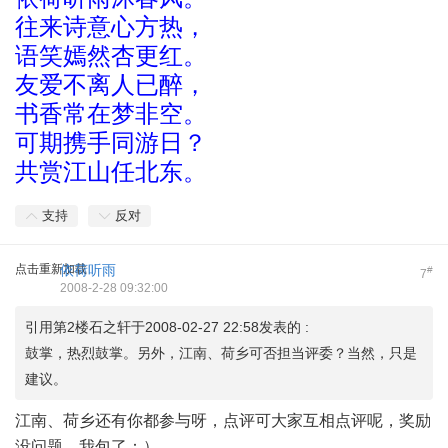
往来诗意心方热，
语笑嫣然杏更红。
友爱不离人已醉，
书香常在梦非空。
可期携手同游日？
共赏江山任北东。
支持
反对
点击重新加载
依荷听雨
#
7
2008-2-28 09:32:00
引用第2楼石之轩于2008-02-27 22:58发表的 :
鼓掌，热烈鼓掌。另外，江南、荷乡可否担当评委？当然，只是
建议。
江南、荷乡还有你都参与呀，点评可大家互相点评呢，奖励
没问题，我包了：）