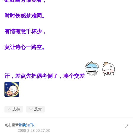
处处幽芳谁竟看，
时时伤感梦难同。
有情有意千杯少，
莫让诗心一路空。
汗，差点先把偶考倒了，凑个交差
支持
反对
点击重新加载
雪融鸿飞
#
5
2008-2-28 00:27:03