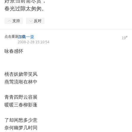
好景当前需尽赏，
春光过隙太匆匆。
支持
反对
点击重新加载
江南一粟
#
19
2008-2-28 15:10:54
咏春感怀
桃杏妖娆带笑风
燕莺流啭在林中
青青四野云容展
暖暖三春柳影蓬
了却闲愁多少意
奈何幽梦几时同