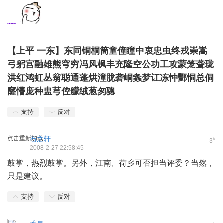
~~
【上平 一东】东同铜桐筒童僮瞳中衷忠虫终戎崇嵩
弓躬宫融雄熊穹穷冯风枫丰充隆空公功工攻蒙笼聋珑
洪红鸿虹丛翁聪通蓬烘潼胧砻峒螽梦讧冻忡酆恫总侗
窿懵庞种盅芎倥艨绒葱匆骢
支持
反对
点击重新加载
石之轩
#
3
2008-2-27 22:58:45
鼓掌，热烈鼓掌。另外，江南、荷乡可否担当评委？当然，
只是建议。
支持
反对