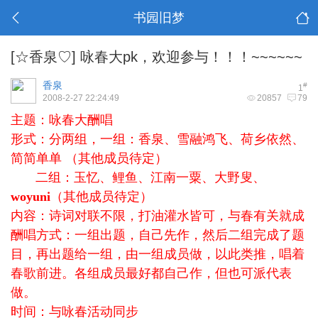
书园旧梦
[☆香泉♡]
咏春大pk，欢迎参与！！！~~~~~~
香泉
#
1
2008-2-27 22:24:49
20857
79
主题：咏春大酬唱
形式：分两组，一组：香泉、雪融鸿飞、荷乡依然、
简简单单 （其他成员待定）
二组：玉忆、鲤鱼、江南一粟、大野叟、
woyuni
（其他成员待定）
内容：诗词对联不限，打油灌水皆可，与春有关就成
酬唱方式：一组出题，自己先作，然后二组完成了题
目，再出题给一组，由一组成员做，以此类推，唱着
春歌前进。各组成员最好都自己作，但也可派代表
做。
时间：与咏春活动同步