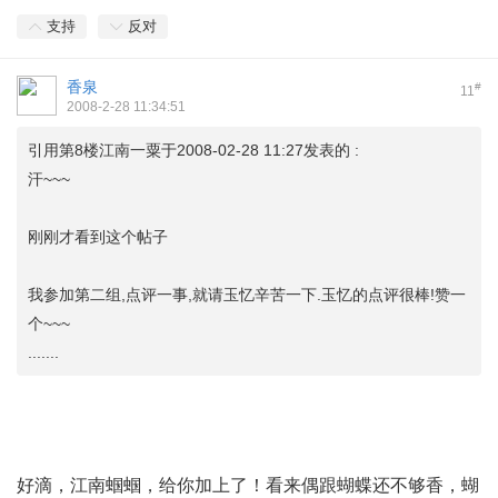
支持
反对
香泉
#
11
2008-2-28 11:34:51
引用第8楼江南一粟于2008-02-28 11:27发表的 :
汗~~~
刚刚才看到这个帖子
我参加第二组,点评一事,就请玉忆辛苦一下.玉忆的点评很棒!赞一
个~~~
.......
好滴，江南蝈蝈，给你加上了！看来偶跟蝴蝶还不够香，蝴