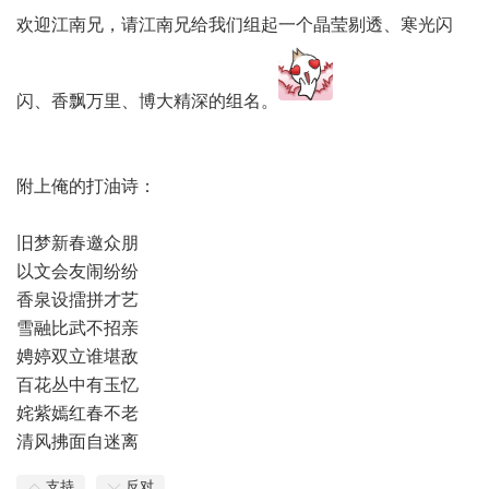
欢迎江南兄，请江南兄给我们组起一个晶莹剔透、寒光闪
闪、香飘万里、博大精深的组名。
附上俺的打油诗：
旧梦新春邀众朋
以文会友闹纷纷
香泉设擂拼才艺
雪融比武不招亲
娉婷双立谁堪敌
百花丛中有玉忆
姹紫嫣红春不老
清风拂面自迷离
支持
反对