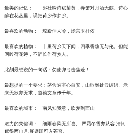
最美的记忆： 起社吟诗赋菊黄，弄箫对月酒无觞。诗心
醉在花丛里，误把荷乡作梦乡。
最喜欢的动物： 琼殿佳人冷，蟾宫玉桂依
最喜欢的植物： 十里荷乡天下闻，四季香馥无与伦。但能
闲吟荷花诗，不辞长作荷乡人。
此刻最想说的一句话：勿使弹弓击莲蓬！
最想提的一个要求：茅舍陋室心自安，山歌飘处云缠绵。老
来无欲亦无求，道德文章传千年。
最喜欢的城市： 南风知我意，吹梦到西山
魅力的关键词： 细雨春风无所喜, 严霜冬雪亦从容.清闲
赋得西山月,展翅即可入苍穹。