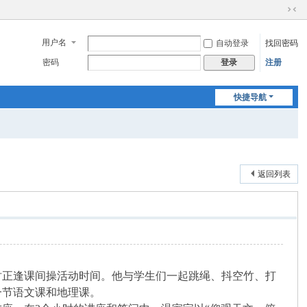
切
换
用户名
自动登录
找回密码
到
窄
密码
注册
登录
版
快捷导航
返回列表
时正逢课间操活动时间。他与学生们一起跳绳、抖空竹、打
一节语文课和地理课。