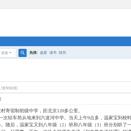
热搜:
超星
读书
找书
搜索
搜
索
义
[复制链接]
层
寄宿制初级中学，距北京120多公里。
又一次轻车简从地来到六道河中学。当天上午9点多，温家宝到校
。随后，温家宝又到八年级（2）班和八年级（3）班分别听了