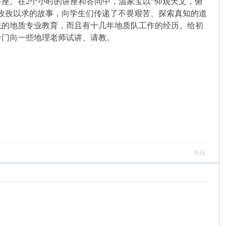
。在2个小时的讲座和答问中，温家宝以“仰观天文，俯
孜孜以求的故事，向学生们传递了不畏艰苦、探索真知的道
统的地质专业教育，而且有十几年地质队工作的经历。给初
专门向一些地理老师试讲、请教。
举报