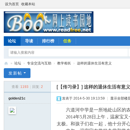
设为首页
收藏本站
论坛
导读
排行榜
任务
»
论坛
›
专业交流与互助
›
教学相长
›
这样的退休生活有意义
网
发新帖
上
[【传习录】]
这样的退休生活有意
查看:
1193
|
回复:
2
读
书
golden21c
发表于 2014-5-30 19:13:59
|
显示全部楼
园
六道河中学是一所地处山区的农村
地
2014年5月28日上午，温家宝
太极。和孩子们在一起，他十分开心