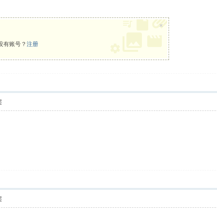
×
没有账号？
注册
层
层