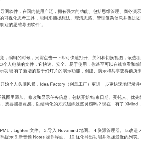
维导图软件，在国内使用广泛，拥有强大的功能、包括思维管理、商务演示、与办
视化思考工具，能用来捕捉想法、理清思路、管理复杂信息并促进团队协作。XM
受欢迎的思维导图软件”。
观和感觉，编辑的时候，只需点击一下即可快速打开、关闭和切换视图，该
步跨 Mac/个人电脑的文件，它快速、安全、易于使用，你甚至可以在线查看和
示功能 有了新增的基于幻灯片的演示功能，创建、演示和共享变得前所
地开始个人头脑风暴，Idea Factory（创意工厂）更进一步更快速
甘特图视图里添加、修改和显示任务信息，包括开始/结束日期、受托人、优
告的时候，想要捕捉灵感，以结构化的方式组织这些灵感吗？现在，有了 XM
L，Lighten 文件。 3.导入 Novamind 地图。 4.资源管理器。 5.
 9.新音频 Notes 操作界面。 10.优化导出功能并添加最近的列表。 11.“