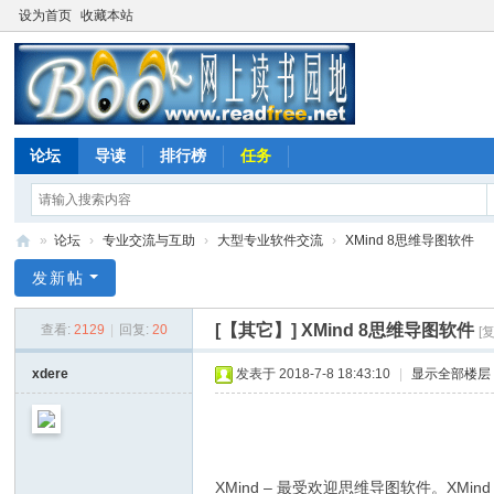
设为首页
收藏本站
论坛
导读
排行榜
任务
»
论坛
›
专业交流与互助
›
大型专业软件交流
›
XMind 8思维导图软件
网
发新帖
上
[【其它】]
XMind 8思维导图软件
查看:
2129
|
回复:
20
[
读
书
xdere
发表于 2018-7-8 18:43:10
|
显示全部楼层
园
地
XMind – 最受欢迎思维导图软件。