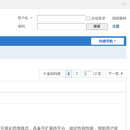
切
换
用户名
自动登录
找回密码
到
窄
密码
注册
登录
版
快捷导航
返回列表
1
2
/ 2 页
下一页
高效的可视化思维模式，具备可扩展跨平台、稳定性和性能，帮助用户提