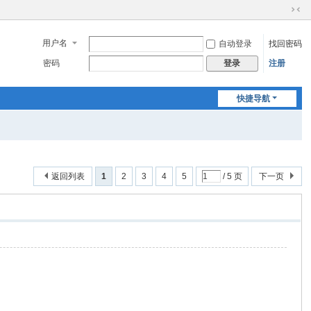
切
换
用户名
自动登录
找回密码
到
窄
密码
注册
登录
版
快捷导航
返回列表
1
2
3
4
5
/ 5 页
下一页