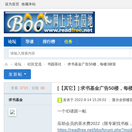
设为首页
收藏本站
论坛
导读
排行榜
任务
»
论坛
›
社区交流
›
书园茶社
›
求书基金广告50楼，每楼3财富
网
发新帖
上
[【其它】]
求书基金广告50楼，每
查看:
3715
|
回复:
80
读
书
求书基金
发表于 2022-8-14 15:26:02
|
显示全部楼
园
一个ID请跟一帖
地
应助会员的茶水费2022（限专家找书板
https://readfree.net/bbs/forum.php?