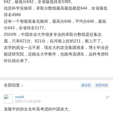
642，最低分642，全省最低排名5385。
信息科学实验班，录取分数线最高最低都是644，全省最低
排名4966
还有一个智能装备实验班，最高分648，平均分646，最低
分643，全省排名5177。
2024年，中国农业大学很多专业的录取分数线是征集志
愿，只有621分。621分，在河南上好的211，都上不了。
农学的就业一点不差，现在大的农业集团很多，博士毕业还
能进研究院，还能去大学教学，也能考选调生，这样考虑性
价比就出来了。
全部回复
看全部
倒序浏览
4
meibf
#
2
2025-7-5 19:22:39
袁隆平的孙女去年高考进的中国农大。