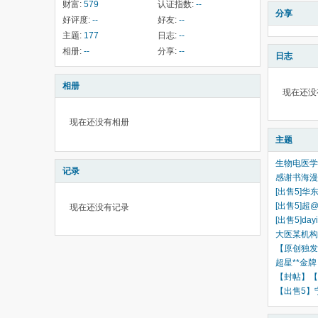
财富:
579
认证指数:
--
分享
好评度:
--
好友:
--
主题:
177
日志:
--
相册:
--
分享:
--
日志
相册
现在还没
现在还没有相册
主题
生物电医学
记录
感谢书海漫步
[出售5]华
[出售5]超@
现在还没有记录
[出售5]da
大医某机构
【原创独发】
超星**金牌
【封帖】【
【出售5】