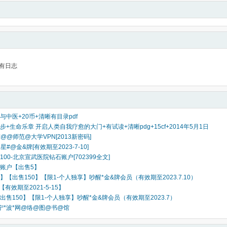
有日志
与中医+20币+清晰有目录pdf
+生命乐章 开启人类自我疗愈的大门+有试读+清晰pdg+15cf+2014年5月1日
东@@师范@大学VPN[2013新密码]
星#@金&牌[有效期至2023-7-10]
yi100-北京宣武医院钻石账户[702399全文]
账户【出售5】
【出售150】【限1-个人独享】吵醒*金&牌会员（有效期至2023.7.10）
【有效期至2021-5-15】
出售150】【限1-个人独享】吵醒*金&牌会员（有效期至2023.7）
宁*波*网@络@图@书@馆