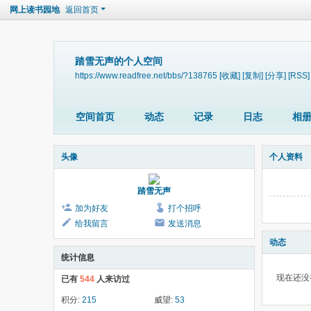
网上读书园地
返回首页
踏雪无声的个人空间
https://www.readfree.net/bbs/?138765
[收藏]
[复制]
[分享]
[RSS]
空间首页
动态
记录
日志
相
头像
个人资料
踏雪无声
加为好友
打个招呼
给我留言
发送消息
动态
统计信息
现在还没
已有
544
人来访过
积分:
215
威望:
53