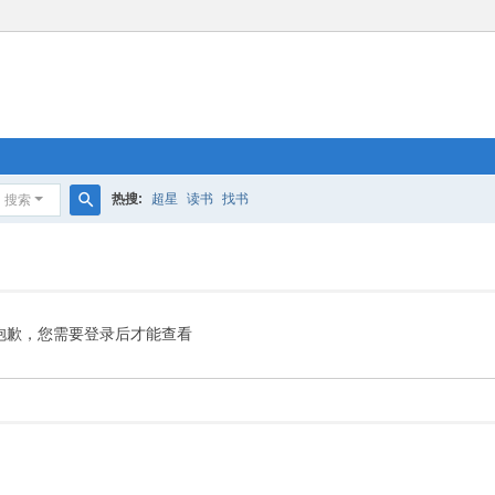
热搜:
超星
读书
找书
搜索
搜
索
抱歉，您需要登录后才能查看