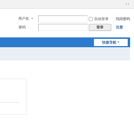
切
换
用户名
自动登录
找回密码
到
窄
密码
注册
登录
版
快捷导航