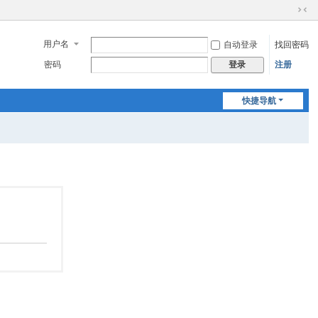
切
换
用户名
自动登录
找回密码
到
窄
密码
注册
登录
版
快捷导航