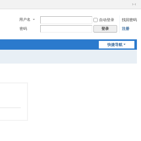
切
换
用户名
自动登录
找回密码
到
窄
密码
注册
登录
版
快捷导航