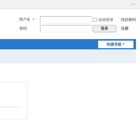
切
换
用户名
自动登录
找回密码
到
窄
密码
注册
登录
版
快捷导航