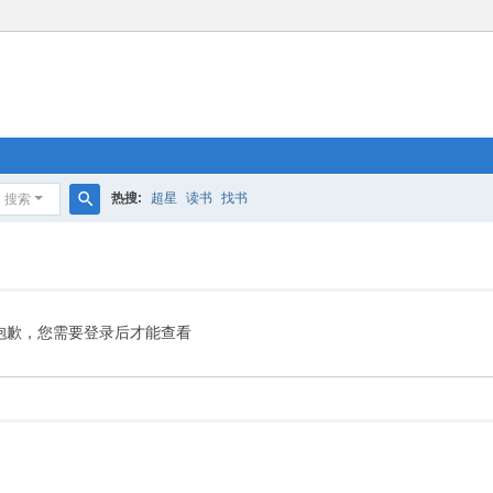
热搜:
超星
读书
找书
搜索
搜
索
抱歉，您需要登录后才能查看