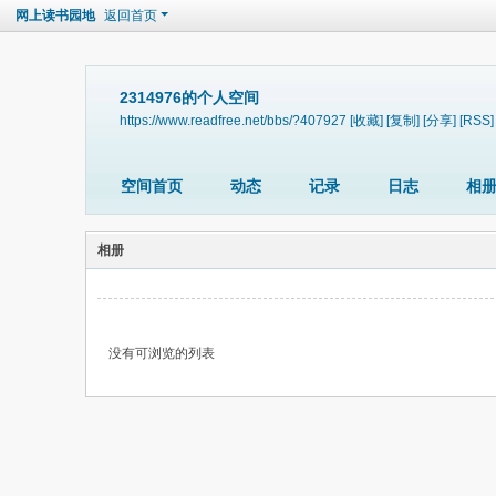
网上读书园地
返回首页
2314976的个人空间
https://www.readfree.net/bbs/?407927
[收藏]
[复制]
[分享]
[RSS]
空间首页
动态
记录
日志
相
相册
没有可浏览的列表