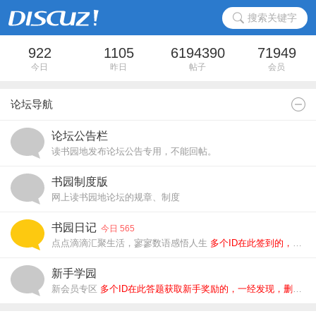
搜索关键字
922
1105
6194390
71949
今日
昨日
帖子
会员
论坛导航
论坛公告栏
读书园地发布论坛公告专用，不能回帖。
书园制度版
网上读书园地论坛的规章、制度
书园日记
今日 565
点点滴滴汇聚生活，寥寥数语感悟人生
多个ID在此签到的，一经发现，删除所有ID.
新手学园
新会员专区
多个ID在此答题获取新手奖励的，一经发现，删除所有ID.