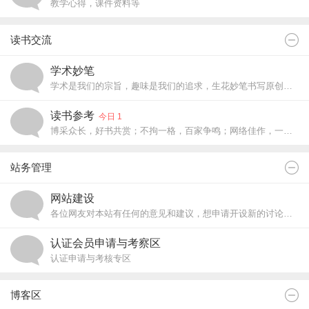
教学心得，课件资料等
读书交流
学术妙笔
学术是我们的宗旨，趣味是我们的追求，生花妙笔书写原创天地。
读书参考
今日 1
博采众长，好书共赏；不拘一格，百家争鸣；网络佳作，一网打尽。
站务管理
网站建设
各位网友对本站有任何的意见和建议，想申请开设新的讨论区，想做版主？那么就全部写在这里吧，我们会尽快答复和处理的！
认证会员申请与考察区
认证申请与考核专区
博客区