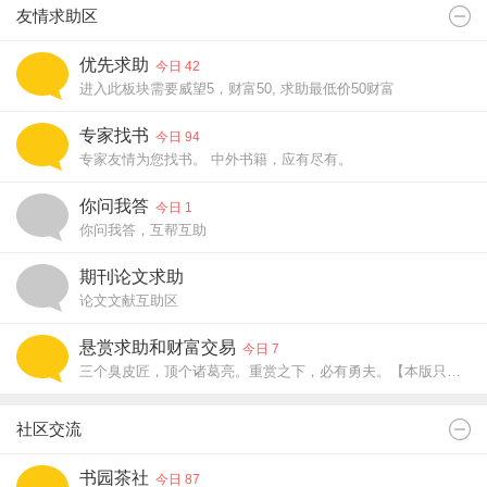
友情求助区
优先求助
今日 42
进入此板块需要威望5，财富50, 求助最低价50财富
专家找书
今日 94
专家友情为您找书。 中外书籍，应有尽有。
你问我答
今日 1
你问我答，互帮互助
期刊论文求助
论文文献互助区
悬赏求助和财富交易
今日 7
三个臭皮匠，顶个诸葛亮。重赏之下，必有勇夫。【本版只允许发悬赏求助主题贴】
社区交流
书园茶社
今日 87