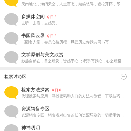
天南地北，海阔天空，人生百态，嬉笑怒骂，轻松开怀，尽在书园茶社
多媒体空间
今日 2
去听，去看，去感受。
书园风云录
今日 2
书园名人堂，会员心路历程，风云历史你我共同书写
文学原创与美文欣赏
妙趣自然在，目之所及，皆感于心 ；我手写我心，心之所至，皆成文章。
检索讨论区
检索方法探索
今日 6
代理搜索与应用，寻找密码和入口的方法与教程，下载技巧探索
资源销售专区
资源销售专区，销售者对出售的任何资源导致的一切后果负责。
神神叨叨