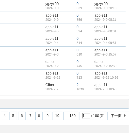
ygzyx99
0
ygzyx99
2024-9-9
639
2024-9-9 20:13
apple11
0
apple11
2024-9-9
856
2024-9-9 08:11
apple11
0
apple11
2024-9-5
594
2024-9-5 08:31
apple11
0
apple11
2024-9-4
814
2024-9-4 09:51
apple11
0
apple11
2024-9-3
610
2024-9-3 15:57
daoe
0
daoe
2024-9-2
745
2024-9-2 15:59
apple11
0
apple11
2024-8-23
713
2024-8-23 10:26
Ciber
2
apple11
2024-7-7
1838
2024-7-9 10:43
4
5
6
7
8
9
10
... 180
/ 180 页
下一页