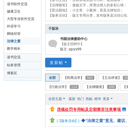
【读书交流】：法律类相关图书书评、读后感等；
读书软件交流
【法律随笔】：激扬文字，挥洒法律人的多彩心情；
【普法园地】：小文章、小案例，普及法律知识；
健康卫生
【版务活动】：版主专用分类，发布版务及活动公告
大型专业软件交流
外语学习
子版块
网络经管
书园法律援助中心
法律之窗
【版主招聘中】
教学相长
版主:
ygzyx99
读书交流
发新帖
站务管理
博客区
全部
【民商法学】
562
【立法评述】
5
【行政法学】
114
【法律随笔】
100
【
全部主题
最新
热门
热帖
精华
更多
违规处罚专用帖及定期禁言注意事项
◆“法律之窗”意见、建议
[
【版务活动】
]