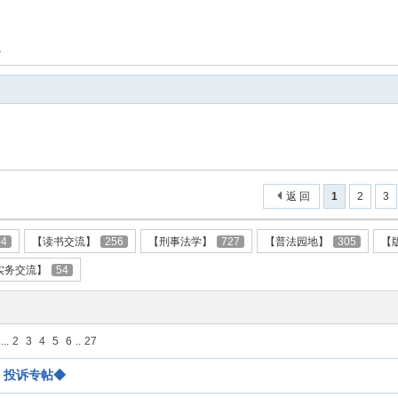
。
返 回
1
2
3
04
【读书交流】
256
【刑事法学】
727
【普法园地】
305
【
实务交流】
54
...
2
3
4
5
6
..
27
、投诉专帖◆