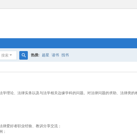
热搜:
超星
读书
找书
搜索
搜
索
法学理论、法律实务以及与法学相关边缘学科的问题。对法律问题的求助、法律类的
法律爱好者职业经验、教训分享交流；
例；