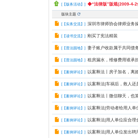
◆“法律版”版规(2009-4
[
【版务活动】
]
版块主题
深圳市律师协会律师业务操
[
【实务交流】
]
刚买了宪法精装
[
【读书交流】
]
妻子账户收款属于共同债
[
【普法园地】
]
租房漏水，维修费用谁承
[
【普法园地】
]
以案释法丨房子加名，离
[
【案例评论】
]
以案释法|车祸后，救人还
[
【案例评论】
]
以案释法丨微信聊天，也
[
【案例评论】
]
以案释法|劳动者给用人
[
【案例评论】
]
以案释法|用人单位应合理
[
【案例评论】
]
以案释法|用人单位发出
[
【案例评论】
]