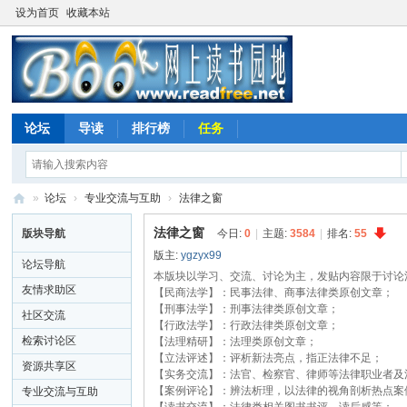
设为首页
收藏本站
论坛
导读
排行榜
任务
»
论坛
›
专业交流与互助
›
法律之窗
网
法律之窗
版块导航
今日:
0
|
主题:
3584
|
排名:
55
上
版主:
ygzyx99
论坛导航
读
本版块以学习、交流、讨论为主，发贴内容限于讨论
友情求助区
【民商法学】：民事法律、商事法律类原创文章；
书
【刑事法学】：刑事法律类原创文章；
社区交流
【行政法学】：行政法律类原创文章；
园
检索讨论区
【法理精研】：法理类原创文章；
地
【立法评述】：评析新法亮点，指正法律不足；
资源共享区
【实务交流】：法官、检察官、律师等法律职业者及
【案例评论】：辨法析理，以法律的视角剖析热点案
专业交流与互助