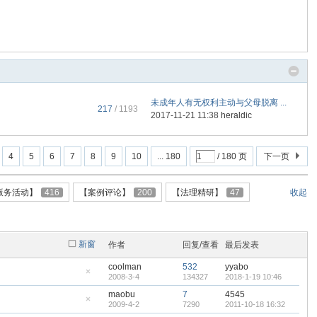
未成年人有无权利主动与父母脱离 ...
217
/ 1193
2017-11-21 11:38
heraldic
4
5
6
7
8
9
10
... 180
/ 180 页
下一页
版务活动】
416
【案例评论】
200
【法理精研】
47
收起
新窗
作者
回复/查看
最后发表
coolman
532
yyabo
2008-3-4
134327
2018-1-19 10:46
隐
藏
maobu
7
4545
置
2009-4-2
7290
2011-10-18 16:32
顶
隐
帖
藏