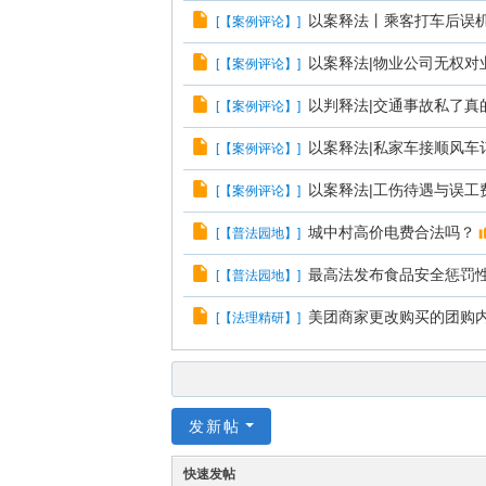
以案释法丨乘客打车后误
[
【案例评论】
]
以案释法|物业公司无权对
[
【案例评论】
]
以判释法|交通事故私了真
[
【案例评论】
]
以案释法|私家车接顺风车
[
【案例评论】
]
以案释法|工伤待遇与误工
[
【案例评论】
]
城中村高价电费合法吗？
[
【普法园地】
]
最高法发布食品安全惩罚
[
【普法园地】
]
美团商家更改购买的团购
[
【法理精研】
]
发新帖
快速发帖