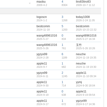
maobu
4
liro83liro83
置
2009-4-2
8304
2009-10-7 11:12
顶
隐
帖
藏
置
顶
logoscn
3
today1008
帖
2024-1-2
1268
2026-2-24 11:05
bestcomm
5
bestcomm
2024-11-18
1200
2025-10-23 22:32
wang48961016
0
wang48961016
2025-5-27
834
2025-5-27 16:34
wang48961016
1
玉竹
2025-5-26
761
2025-5-26 10:26
ygzyx99
6
neuche
2024-2-28
1189
2024-11-19 19:35
apple11
1
neuche
2024-9-7
682
2024-11-19 19:30
ygzyx99
2
apple11
2024-6-11
1245
2024-11-10 09:34
apple11
1
yymj
2024-9-30
714
2024-9-30 18:04
apple11
0
apple11
2024-9-19
638
2024-9-19 09:54
apple11
1
ygzyx99
2024-9-17
672
2024-9-17 14:36