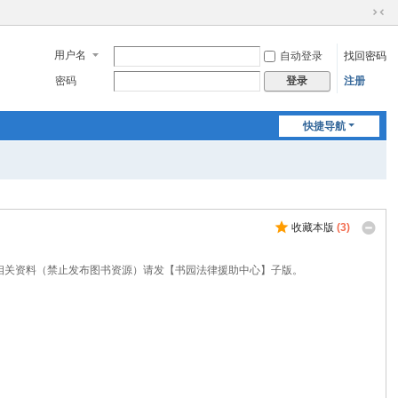
切
换
用户名
自动登录
找回密码
到
窄
密码
注册
登录
版
快捷导航
收藏本版
(
3
)
相关资料（禁止发布图书资源）请发【书园法律援助中心】子版。