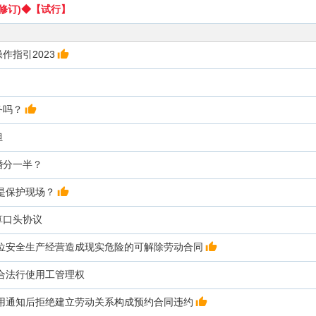
-2修订)◆【试行】
作指引2023
务吗？
担
婚分一半？
是保护现场？
算口头协议
单位安全生产经营造成现实危险的可解除劳动合同
合法行使用工管理权
聘用通知后拒绝建立劳动关系构成预约合同违约