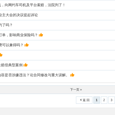
机，向网约车司机及平台索赔，法院判了！
业主大会的决议提起诉讼
的了吗？
订单，影响商业保险吗？
费可以兼得吗？
性赔偿典型案例
内容是否涉嫌违法？论合同修改与重大误解。
下一页 »
返 回
1
2
3