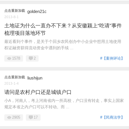
点击重新加载
golden21c
2013-8-1
土地证为什么一直办不下来？从安徽颍上“吃请”事件
梳理项目落地环节
最近看到个事件，是关于个回乡农民创办中小企业中想用土地使用
权证融资获得流动资金中遇到的手续 ...
1578
2
#【案例评论】
点击重新加载
liushijun
2013-1-4
请问是农村户口还是城镇户口
小A，河南人，考上河南省内一所高校，户口没有转走，事实上国家
规定本省之内户口可以不转动。而 ...
2905
17
#【民商法学】