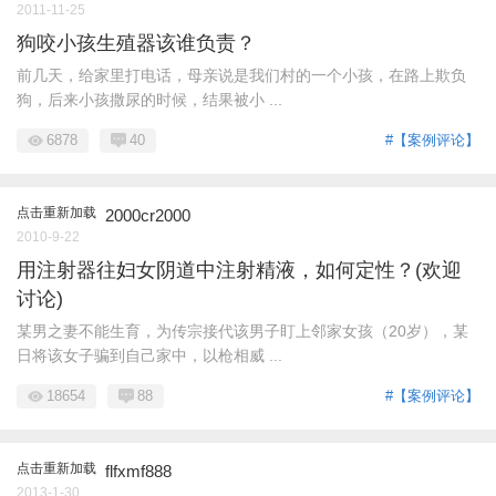
2011-11-25
狗咬小孩生殖器该谁负责？
前几天，给家里打电话，母亲说是我们村的一个小孩，在路上欺负
狗，后来小孩撒尿的时候，结果被小 ...
6878
40
#【案例评论】
点击重新加载
2000cr2000
2010-9-22
用注射器往妇女阴道中注射精液，如何定性？(欢迎
讨论)
某男之妻不能生育，为传宗接代该男子盯上邻家女孩（20岁），某
日将该女子骗到自己家中，以枪相威 ...
18654
88
#【案例评论】
点击重新加载
flfxmf888
2013-1-30