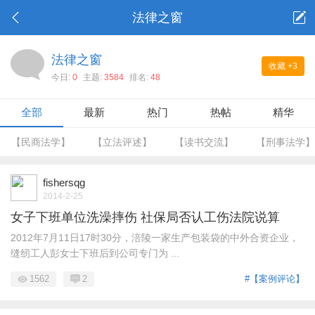
法律之窗
法律之窗
收藏
+3
今日:
0
主题:
3584
排名:
48
全部
最新
热门
热帖
精华
【民商法学】
【立法评述】
【读书交流】
【刑事法学】
fishersqg
2014-2-25
女子下班单位洗澡摔伤 社保局否认工伤法院说算
2012年7月11日17时30分，涪陵一家生产包装袋的中外合资企业，
缝纫工人彭女士下班后到公司专门为 ...
1562
2
#【案例评论】