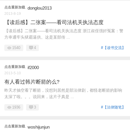
点击重新加载
donglou2013
2013-8-19
【读后感】二张案——看司法机关执法态度
【读后感】二张案——看司法机关执法态度 浙江叔侄强奸冤案：警
方串通牢头狱霸逼供。这是某部传 ...
1540
4
#【读书交流】
点击重新加载
if2000
2013-5-10
有人看过韩片断箭的么?
昨天才抽空看了断箭，没想到居然是部法律剧，都怪老断箭的影响
太深了啦。。。说回来，这片子真是 ...
1936
3
#【法律随笔】
点击重新加载
woshijunjun