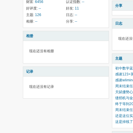
财富:
6456
认证指数:
--
分享
好评度:
--
好友:
11
主题:
126
日志:
--
相册:
--
分享:
--
日志
相册
现在还没
现在还没有相册
主题
初中数学蓝皮
记录
感谢123+英
感谢wlim
周末结束任
现在还没有记录
天賦優勢心理
缝纫机与金鱼 
终于等到2
周末结束任
还是这位实
这是掉线了