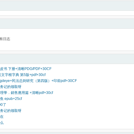
有日志
书 下册+清晰PDG/PDF+30CF
文字根字典 第5版+pdf+30cf
ingdeye+民法总则研究（第四版）+印前pdf+30CF
务记的领取呀
學．銷售應用篇 +清晰pdf+30cf
epub+25cf
00了
务记的领取呀
在
么