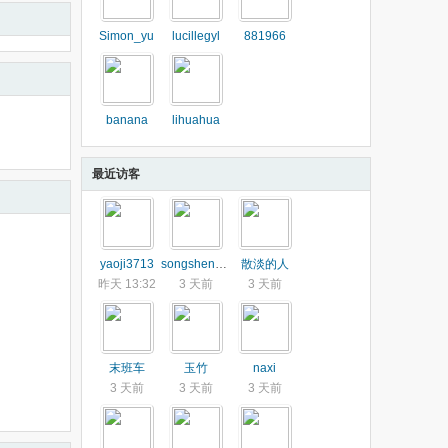
Simon_yu
lucillegyl
881966
banana
lihuahua
最近访客
yaoji3713
songshengkui
散淡的人
昨天 13:32
3 天前
3 天前
末班车
玉竹
naxi
3 天前
3 天前
3 天前