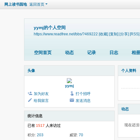
网上读书园地
返回首页
yymj的个人空间
https://www.readfree.net/bbs/?469222
[收藏]
[复制]
[分享]
[RSS]
空间首页
动态
记录
日志
相
头像
个人资料
yymj
加为好友
打个招呼
给我留言
发送消息
动态
统计信息
现在还没
已有
1517
人来访过
积分:
203
威望:
70