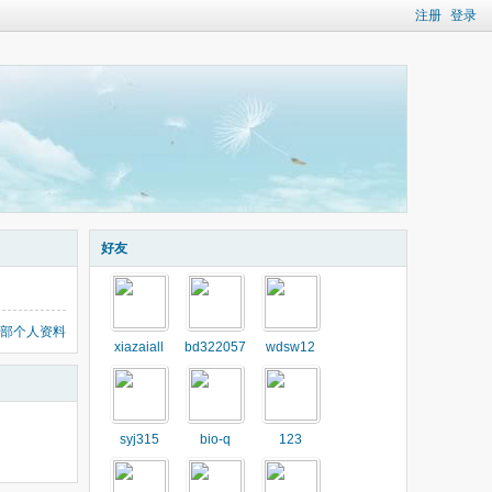
注册
登录
好友
部个人资料
xiazaiall
bd322057
wdsw12
syj315
bio-q
123