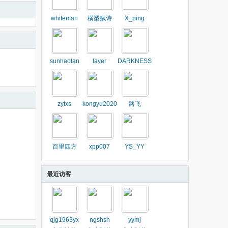
whiteman
横槊赋诗
X_ping
sunhaolan
layer
DARKNESS
zytxs
kongyu2020
路飞
百里四方
xpp007
YS_YY
最近访客
qjg1963yx
ngshsh
yymj