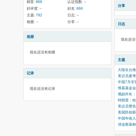
财富:
866
认证指数:
--
分享
好评度:
--
好友:
666
主题:
792
日志:
--
相册:
--
分享:
--
日志
相册
现在还没
现在还没有相册
主题
大陆在台推
记录
美议员麦考
中国7月非
维基基金会
现在还没有记录
俄副外长：
特朗普：哈
美议员警告
美国防创新
中国年收入
泽连斯基称