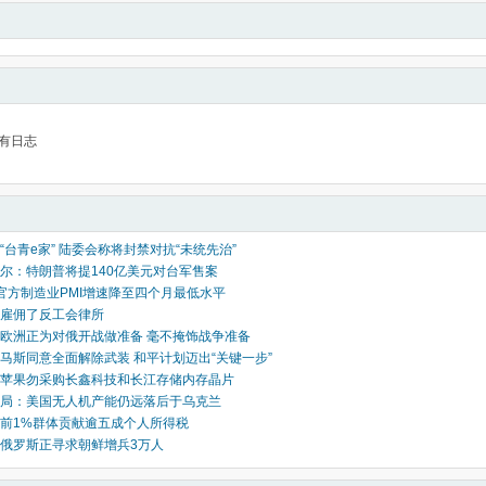
有日志
“台青e家” 陆委会称将封禁对抗“未统先治”
尔：特朗普将提140亿美元对台军售案
官方制造业PMI增速降至四个月最低水平
雇佣了反工会律所
欧洲正为对俄开战做准备 毫不掩饰战争准备
马斯同意全面解除武装 和平计划迈出“关键一步”
苹果勿采购长鑫科技和长江存储内存晶片
局：美国无人机产能仍远落后于乌克兰
前1%群体贡献逾五成个人所得税
俄罗斯正寻求朝鲜增兵3万人