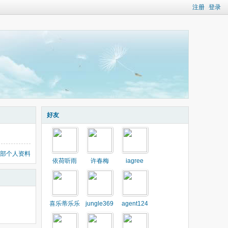
注册
登录
好友
部个人资料
依荷听雨
许春梅
iagree
喜乐蒂乐乐
jungle369
agent124