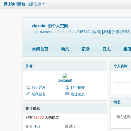
网上读书园地
返回首页
xiazaiall的个人空间
https://www.readfree.net/bbs/?467494
[收藏]
[复制]
[分享]
[RSS]
空间首页
动态
记录
日志
相
头像
个人资料
xiazaiall
加为好友
打个招呼
给我留言
发送消息
动态
统计信息
现在还没
已有
81470
人来访过
积分:
109
威望:
1