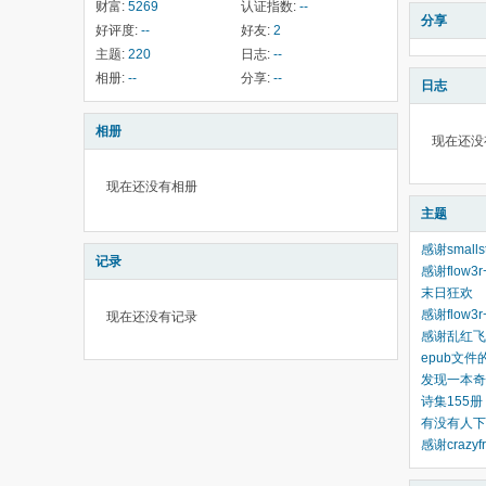
财富:
5269
认证指数:
--
分享
好评度:
--
好友:
2
主题:
220
日志:
--
相册:
--
分享:
--
日志
相册
现在还没
现在还没有相册
主题
感谢small
记录
感谢flow3
末日狂欢
感谢flow
现在还没有记录
感谢乱红飞渡
epub文
发现一本奇
诗集155册
有没有人下
感谢crazy