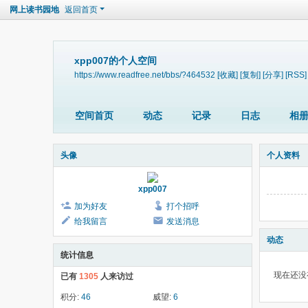
网上读书园地
返回首页
xpp007的个人空间
https://www.readfree.net/bbs/?464532
[收藏]
[复制]
[分享]
[RSS]
空间首页
动态
记录
日志
相
头像
个人资料
xpp007
加为好友
打个招呼
给我留言
发送消息
动态
统计信息
现在还没
已有
1305
人来访过
积分:
46
威望:
6