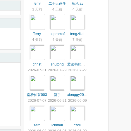
ferry
二十五画生
疾风jay
3 天前
4 天前
4 天前
Terry
supramof
fengzikai
4 天前
4 天前
7 天前
christ
shutong
爱读书的小牛马
2026-07-31
2026-07-29
2026-07-27
南极仙翁003
新手
xionggy2013
2026-07-07
2026-06-21
2026-06-09
zerd
lchmail
czou