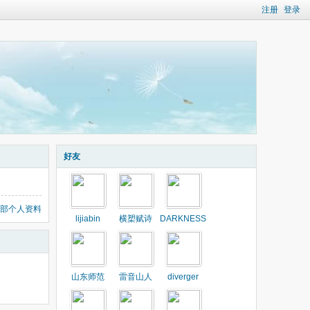
注册
登录
好友
部个人资料
lijiabin
横槊赋诗
DARKNESS
山东师范
雷音山人
diverger