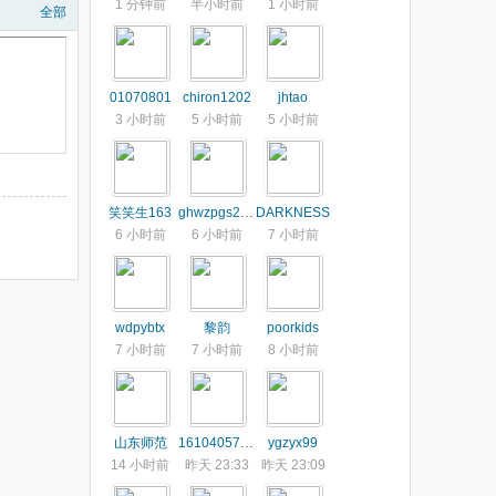
1 分钟前
半小时前
1 小时前
全部
01070801
chiron1202
jhtao
3 小时前
5 小时前
5 小时前
笑笑生163
ghwzpgs2013
DARKNESS
6 小时前
6 小时前
7 小时前
wdpybtx
黎韵
poorkids
7 小时前
7 小时前
8 小时前
山东师范
1610405768
ygzyx99
14 小时前
昨天 23:33
昨天 23:09