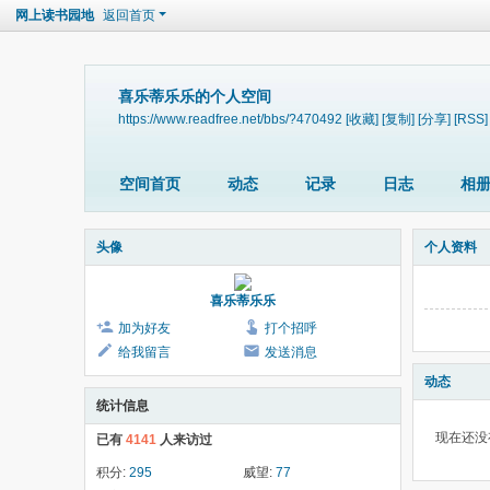
网上读书园地
返回首页
喜乐蒂乐乐的个人空间
https://www.readfree.net/bbs/?470492
[收藏]
[复制]
[分享]
[RSS]
空间首页
动态
记录
日志
相
头像
个人资料
喜乐蒂乐乐
加为好友
打个招呼
给我留言
发送消息
动态
统计信息
现在还没
已有
4141
人来访过
积分:
295
威望:
77