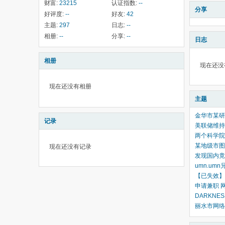
财富:
23215
认证指数:
--
分享
好评度:
--
好友:
42
主题:
297
日志:
--
相册:
--
分享:
--
日志
相册
现在还没
现在还没有相册
主题
金华市某研
记录
美联储维持
两个科学院
某地级市图
现在还没有记录
发现国内竟
umn.um
【已失效】
申请兼职 
DARKNE
丽水市网络