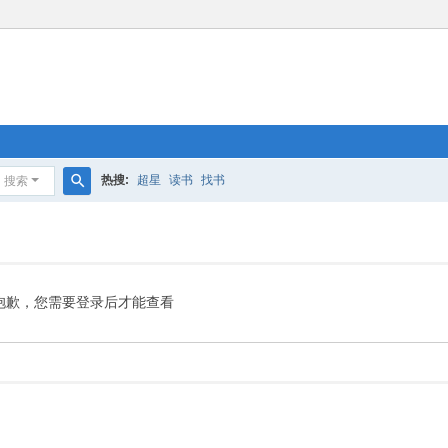
热搜:
超星
读书
找书
搜索
搜
索
抱歉，您需要登录后才能查看