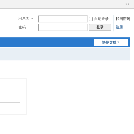
切
换
用户名
自动登录
找回密码
到
窄
密码
注册
登录
版
快捷导航