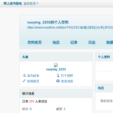
网上读书园地
返回首页
ruoying_2233的个人空间
https://www.readfree.net/bbs/?432293
[收藏]
[复制]
[分享]
[RSS]
空间首页
动态
记录
日志
相
头像
个人资料
ruoying_2233
加为好友
打个招呼
给我留言
发送消息
动态
统计信息
现在还没
已有
295
人来访过
积分:
8
威望:
3