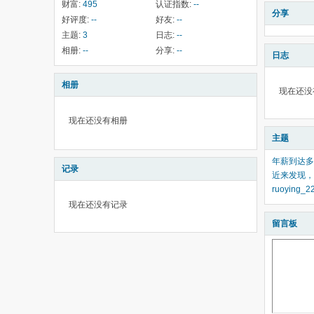
财富:
495
认证指数:
--
分享
好评度:
--
好友:
--
主题:
3
日志:
--
相册:
--
分享:
--
日志
相册
现在还没
现在还没有相册
主题
年薪到达多
记录
近来发现，
ruoying
现在还没有记录
留言板