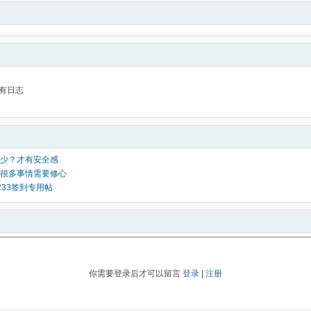
有日志
少？才有安全感
很多事情需要修心
_2233签到专用帖
你需要登录后才可以留言
登录
|
注册