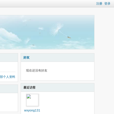
注册
登录
好友
现在还没有好友
部个人资料
最近访客
wxyong131