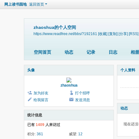
网上读书园地
返回首页
zhaoshua的个人空间
https://www.readfree.net/bbs/?192161
[收藏]
[复制]
[分享]
[RSS]
空间首页
动态
记录
日志
相
头像
个人资料
zhaoshua
加为好友
打个招呼
给我留言
发送消息
动态
统计信息
现在还没
已有
1409
人来访过
积分:
361
威望:
12