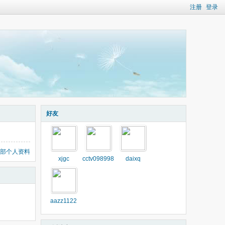
注册
登录
好友
部个人资料
xjgc
cctv098998
daixq
aazz1122