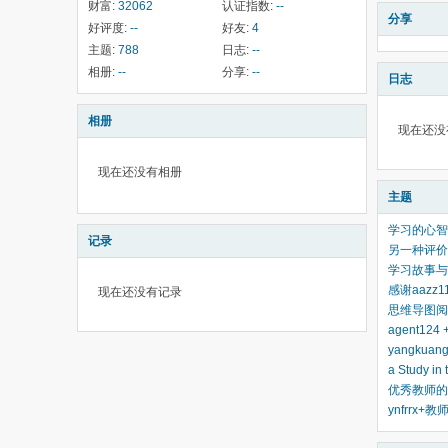
财富:
32062
认证指数:
--
分享
好评度:
--
好友:
4
主题:
788
日志:
--
相册:
--
分享:
--
日志
相册
现在还没
现在还没有相册
主题
学习的心智
记录
另一种评价
学习故事与
感谢aazz
现在还没有记录
思维导图阅
agent12
yangkua
a Study i
优秀教师的
ynfrrx