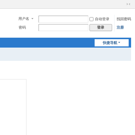
切
换
用户名
自动登录
找回密码
到
窄
密码
注册
登录
版
快捷导航