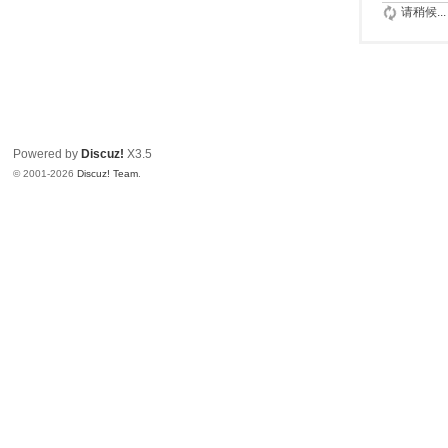
请稍候...
Powered by
Discuz!
X3.5
© 2001-2026
Discuz! Team
.