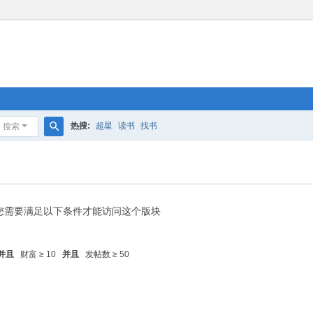
热搜:
超星
读书
找书
搜索
搜
索
您需要满足以下条件才能访问这个版块
并且
财富 ≥ 10
并且
发帖数 ≥ 50