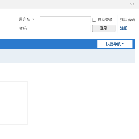
切
换
用户名
自动登录
找回密码
到
窄
密码
注册
登录
版
快捷导航