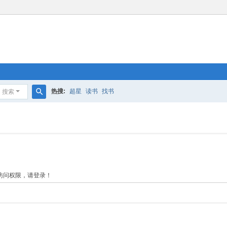
热搜:
超星
读书
找书
搜索
搜
索
访问权限，请登录！