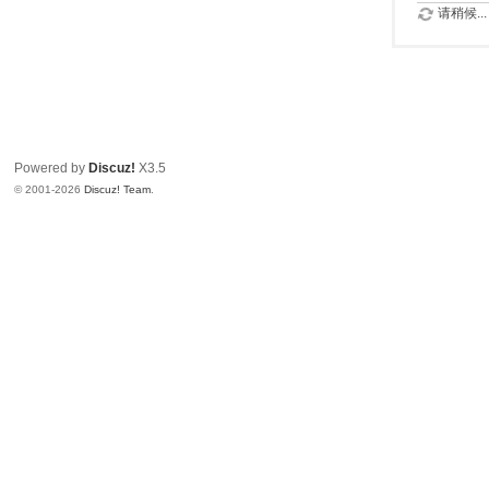
请稍候...
Powered by
Discuz!
X3.5
© 2001-2026
Discuz! Team
.