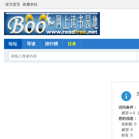
设为首页
收藏本站
论坛
导读
排行榜
任务
访问条件：
威望 ≥ 4
您的信息：
发帖数: 0
威望: 0
财富: 0