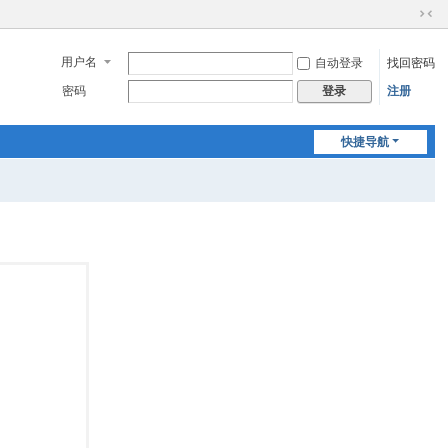
切
换
用户名
自动登录
找回密码
到
窄
密码
注册
登录
版
快捷导航