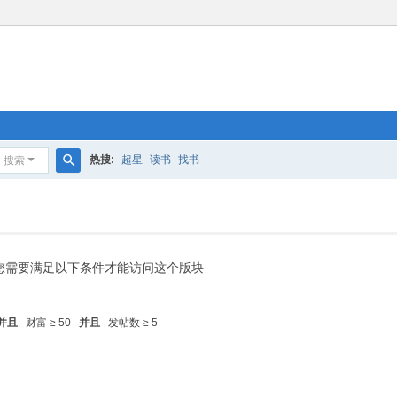
热搜:
超星
读书
找书
搜索
搜
索
您需要满足以下条件才能访问这个版块
并且
财富 ≥ 50
并且
发帖数 ≥ 5