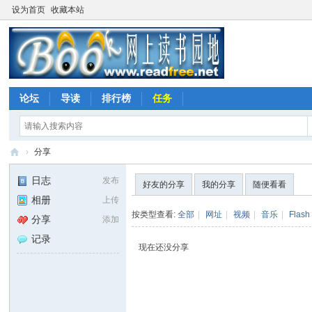
设为首页
收藏本站
论坛
导读
排行榜
任务
›
分享
网
日志
发布
好友的分享
我的分享
随便看看
上
相册
上传
读
按类型查看:
全部
|
网址
|
视频
|
音乐
|
Flash
分享
添加
书
记录
现在还没分享
园
地