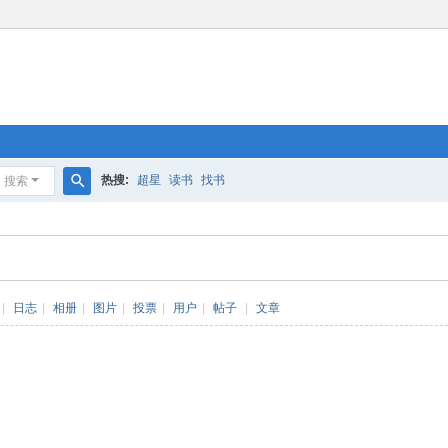
热搜:
超星
读书
找书
搜索
搜
索
|
日志
|
相册
|
图片
|
投票
|
用户
|
帖子
|
文章