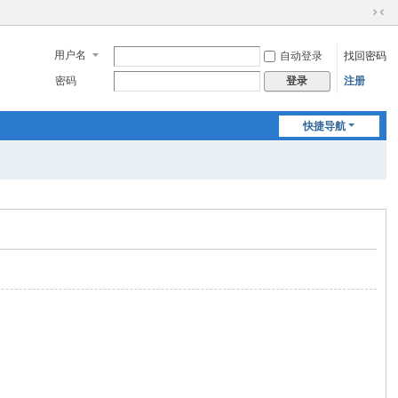
切
换
用户名
自动登录
找回密码
到
窄
密码
注册
登录
版
快捷导航