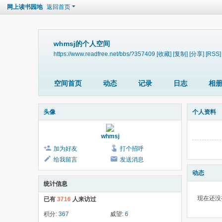
网上读书园地
返回首页
whmsj的个人空间
https://www.readfree.net/bbs/?357409
[收藏]
[复制]
[分享]
[RSS]
空间首页
动态
记录
日志
相
头像
个人资料
whmsj
加为好友
打个招呼
给我留言
发送消息
动态
统计信息
现在还没
已有
3716
人来访过
积分:
367
威望:
6