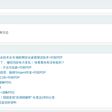
有日志
全技术丛书 物联网安全渗透测试技术+印前PDF
了， 撤回消息有大变化！ 快看看你有没有收到？
计：方法与实践+印前PDF
原理、微调与Agent开发+印前PDF
口语+印前PDF
清晰PDG
B
 +清晰PDG
！我国发现“亚洲锂腰带” 长度达2800公里
 兄提供的资料