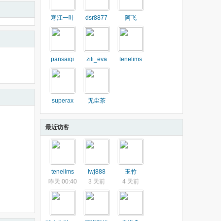
寒江一叶
dsr8877
阿飞
pansaiqi
zili_eva
tenelims
superax
无尘茶
最近访客
tenelims
lwj888
玉竹
昨天 00:40
3 天前
4 天前