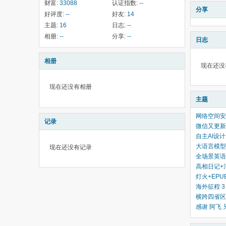
财富:
33088
认证指数:
--
分享
好评度:
--
好友:
14
主题:
16
日志:
--
相册:
--
分享:
--
日志
相册
现在还没
现在还没有相册
主题
网络空间安
记录
微信又更新
自主AI设
大语言模型
现在还没有记录
全场景英语
高相日记+
灯火+EPU
海外征程 3
横跨四省区
感谢 阿飞