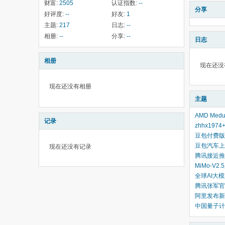
财富:
2505
认证指数:
--
分享
好评度:
--
好友:
1
主题:
217
日志:
--
相册:
--
分享:
--
日志
相册
现在还没
现在还没有相册
主题
AMD Med
记录
zhhx1974+
豆包付费版
豆包汽车上
现在还没有记录
腾讯接近推
MiMo-V
全球AI大模
腾讯张军官
阿里发布新一
中国量子计