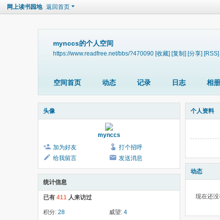
网上读书园地
返回首页
mynccs的个人空间
https://www.readfree.net/bbs/?470090
[收藏]
[复制]
[分享]
[RSS]
空间首页
动态
记录
日志
相
头像
个人资料
mynccs
加为好友
打个招呼
给我留言
发送消息
动态
统计信息
现在还没
已有
411
人来访过
积分:
28
威望:
4