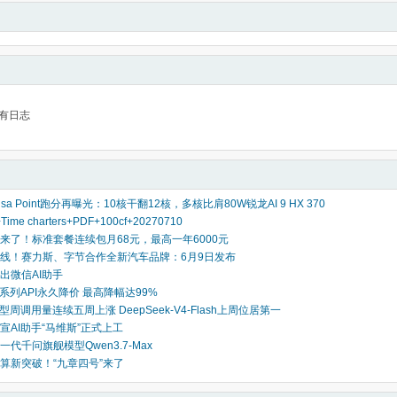
有日志
usa Point跑分再曝光：10核干翻12核，多核比肩80W锐龙AI 9 HX 370
Time charters+PDF+100cf+20270710
来了！标准套餐连续包月68元，最高一年6000元
线！赛力斯、字节合作全新汽车品牌：6月9日发布
出微信AI助手
2.5系列API永久降价 最高降幅达99%
型周调用量连续五周上涨 DeepSeek-V4-Flash上周位居第一
宣AI助手“马维斯”正式上工
代千问旗舰模型Qwen3.7-Max
算新突破！“九章四号”来了