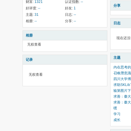
财富:
1321
认证指数:
--
分享
好评度:
--
好友:
1
主题:
31
日志:
--
相册:
--
分享:
--
日志
相册
现在还没
无权查看
主题
记录
內在思考的覺醒
召喚潛意識:
无权查看
四川大学博物
求助SKL
输第图片下
求善：臺大哲
求善：臺大哲
嘿
学习
成长