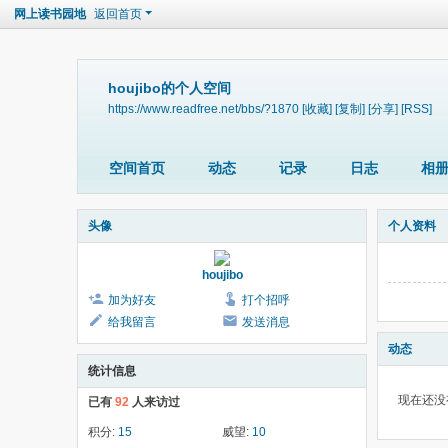
网上读书园地
返回首页
houjibo的个人空间
https://www.readfree.net/bbs/?1870
[收藏]
[复制]
[分享]
[RSS]
空间首页
动态
记录
日志
相
头像
个人资料
houjibo
加为好友
打个招呼
给我留言
发送消息
动态
统计信息
现在还没
已有
92
人来访过
积分:
15
威望:
10