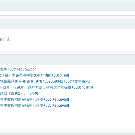
有日志
+50cf+epub或pdf
《易》學在思潮轉變之初的功能+50cp+pdf
馆藏品集萃·铜镜卷+9787569059342+50cf+文字版PDF
ib下载器一个或能下载的方法，望有大佬能提供+800cf，谢谢
载器【仅售2人】已停售
學教授的斯多噶生活講堂+50cf+epub/pdf
學教授的斯多噶生活講堂+50cf+epub/pdf