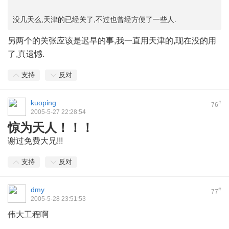
没几天么,天津的已经关了,不过也曾经方便了一些人.
另两个的关张应该是迟早的事,我一直用天津的,现在没的用
了,真遗憾.
支持
反对
kuoping
#
76
2005-5-27 22:28:54
惊为天人！！！
谢过免费大兄!!!
支持
反对
dmy
#
77
2005-5-28 23:51:53
伟大工程啊