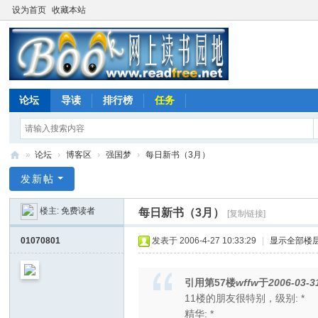
设为首页
收藏本站
论坛
导读
排行榜
任务
»
论坛
›
博客区
›
强国梦
›
每日新书（3月）
网
发新帖
上
楼主:
免费读者
每日新书（3月）
[复制链接]
读
书
01070801
发表于 2006-4-27 10:33:29
|
显示全部楼
园
地
引用第57楼
wffw
于
2006-03-3
11楼的朋友很特别，级别: *
精华: *