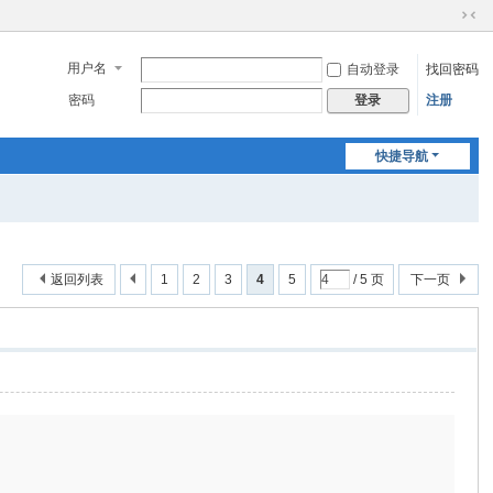
切
换
用户名
自动登录
找回密码
到
窄
密码
注册
登录
版
快捷导航
返回列表
1
2
3
4
5
/ 5 页
下一页