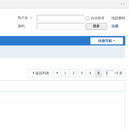
切
换
用户名
自动登录
找回密码
到
窄
密码
注册
登录
版
快捷导航
返回列表
1
2
3
4
5
/ 5 页