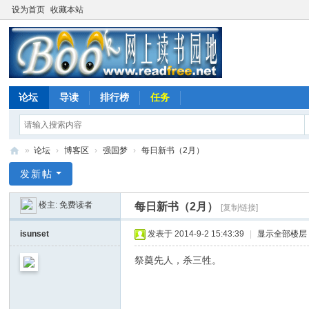
设为首页
收藏本站
论坛
导读
排行榜
任务
»
论坛
›
博客区
›
强国梦
›
每日新书（2月）
网
发新帖
上
楼主:
免费读者
每日新书（2月）
[复制链接]
读
书
isunset
发表于 2014-9-2 15:43:39
|
显示全部楼层
园
祭奠先人，杀三牲。
地