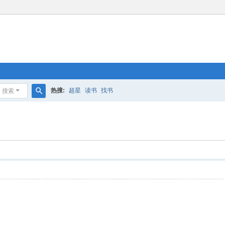
热搜:
超星
读书
找书
搜索
搜
索