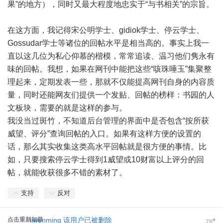
果”的地方），同时又最大程度地忠实于“与书相关”的宗旨。
在这方面，我记得宋公明学士、gidiok学士、停云学士、
Gossudar学士等诸位的回帖水平是相当高的。事实上我一
直以这几位为私心仰慕的楷模，常常追读、温习他们隽永有
味的回帖。我想，如果在网刊中能把这些“咳珠唾玉”集聚整
理起来，定期发表一些，那就不仅能提高网刊自身的内容质
量，同时还能网友们提供一个发贴、回帖的榜样：书园的人
文板块，需要的就是这样的参与。
我没当过斑竹，不知道后台管理的界面中是否包含“按所获
威望、评分”查询回帖的入口。如果有这样方便的设置的
话，那么其实收集这类高水平回帖就是很方便的事情。比
如，只要搜索停云学士得到1威望或10财富以上评分的回
帖，就能收获很多不错的素材了。
支持
反对
点击重新加载
liwenming
该用户已被删除
#
78