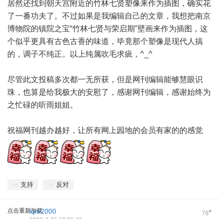
居然还找到朝天宫附近的竹林七贤塑像来作为插图，确实花
了一番功夫了。不过如果是我编辑自己的文章，我想把南京
博物院的镇院之宝“竹林七贤与荣启期”壁画来作为插图，这
个似乎更具有古色古香的味道，毕竟那个塑像是现代人搞
的，调子不纯正。以上纯属吹毛求疵，^_^
尽管此文投稿多次都一无所获，但是网刊编辑能够慧眼识
珠，也算是给我极大的安慰了，感谢网刊编辑，感谢始终为
之忙碌的听雨姐姐。
祝福网刊越办越好，让所有网上园地的会员有家的的感觉
支持
反对
点击重新加载
lqm2000
#
76