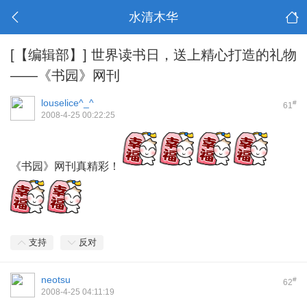
水清木华
[【编辑部】]
世界读书日，送上精心打造的礼物
——《书园》网刊
louselice^_^
#
61
2008-4-25 00:22:25
《书园》网刊真精彩！
支持
反对
neotsu
#
62
2008-4-25 04:11:19