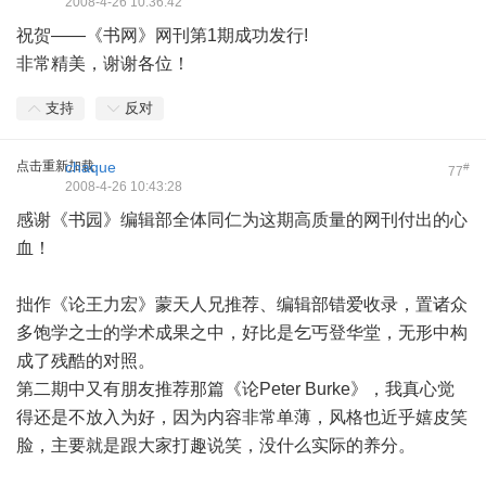
2008-4-26 10:36:42
祝贺——《书网》网刊第1期成功发行!
非常精美，谢谢各位！
支持
反对
点击重新加载
chaque
#
77
2008-4-26 10:43:28
感谢《书园》编辑部全体同仁为这期高质量的网刊付出的心
血！
拙作《论王力宏》蒙天人兄推荐、编辑部错爱收录，置诸众
多饱学之士的学术成果之中，好比是乞丐登华堂，无形中构
成了残酷的对照。
第二期中又有朋友推荐那篇《论Peter Burke》，我真心觉
得还是不放入为好，因为内容非常单薄，风格也近乎嬉皮笑
脸，主要就是跟大家打趣说笑，没什么实际的养分。