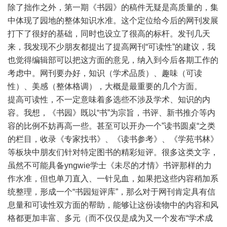
除了拙作之外，第一期《书园》的稿件无疑是高质量的，集
中体现了园地的整体知识水准。这个定位给今后的网刊发展
打下了很好的基础，同时也设立了很高的标杆。发刊几天
来，我发现不少朋友都提出了提高网刊“可读性”的建议，我
也觉得编辑部可以把这方面的意见，纳入到今后各期工作的
考虑中。网刊要办好，知识（学术品质）、趣味（可读
性）、美感（整体格调），大概是最重要的几个方面。
提高可读性，不一定意味着多选些不涉及学术、知识的内
容。我想，《书园》既以“书”为宗旨，书评、新书推介等内
容的比例不妨再高一些。甚至可以开办一个”读书圆桌“之类
的栏目，收录《专家找书》、《读书参考》、《学苑书林》
等板块中朋友们针对特定图书的精彩短评。很多这类文字，
虽然不可能具备yngwie学士《未尽的才情》书评那样的力
作水准，但也单刀直入、一针见血，如果把这些内容稍加系
统整理，形成一个“书园短评库”，那么对于网刊肯定具有信
息量和可读性双方面的帮助，能够让这份读物中的内容和风
格都更加丰富、多元（而不仅仅是成为又一个发布“学术成