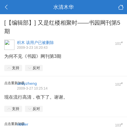
水清木华
[【编辑部】]
又是红楼相聚时——书园网刊第5
期
积木
该用户已被删除
#
101
2009-3-23 16:20:43
为何不见《书园》网刊第3期
支持
反对
点击重新加载
andyzheng
#
102
2009-3-27 10:25:14
现在流行高清，收下了。谢谢。
支持
反对
点击重新加载
riddler
#
103