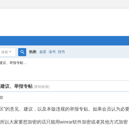
热搜:
超星
读书
找书
搜索
搜
议、举报专帖 ...
索
、建议、举报专帖
[复制链接]
层
专区”的意见、建议，以及本版违规的举报专贴。如果会员认为必
所以大家要想加密的话只能用winrar软件加密或者其他方式加