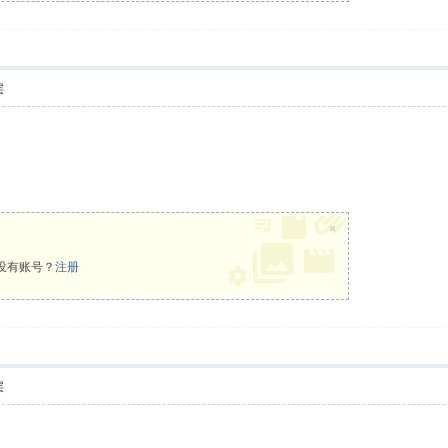
层
×
没有账号？
注册
层