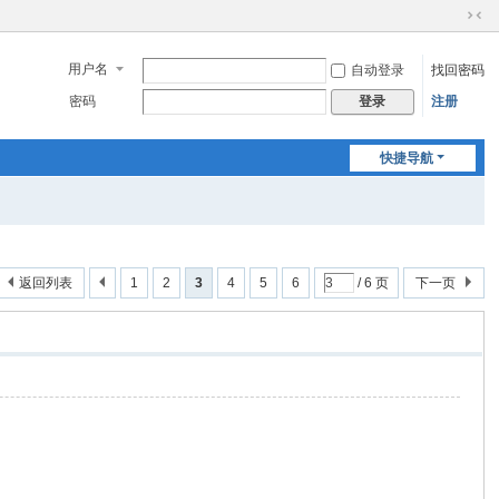
切
换
用户名
自动登录
找回密码
到
窄
密码
注册
登录
版
快捷导航
返回列表
1
2
3
4
5
6
/ 6 页
下一页