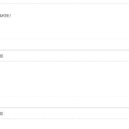
39;!
层
层