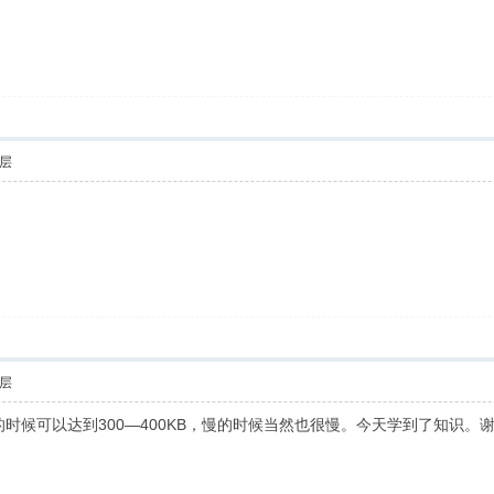
层
层
行。快的时候可以达到300—400KB，慢的时候当然也很慢。今天学到了知识。