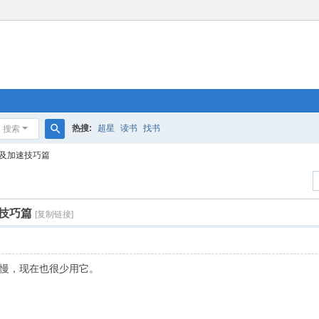
热搜:
超星
读书
找书
搜索
搜
70)及加速技巧篇
索
加速技巧篇
[复制链接]
慢，现在也很少用它。