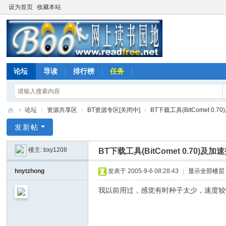
设为首页
收藏本站
论坛
导读
排行榜
任务
»
论坛
›
资源共享区
›
BT资源专区[关闭中]
›
BT下载工具(BitComet 0.
网
发新帖
上
楼主:
bxy1208
BT下载工具(BitComet 0.70)及
读
书
hnytzhong
发表于 2005-9-6 08:28:43
|
显示全部楼层
园
我以前用过，感觉有时种子太少，速度较
地