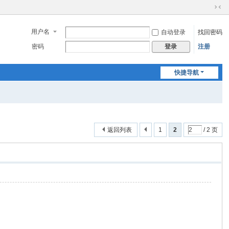
切
换
用户名
自动登录
找回密码
到
窄
密码
注册
登录
版
快捷导航
返回列表
1
2
/ 2 页