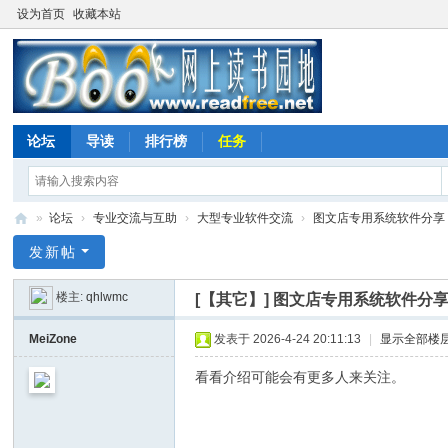
设为首页
收藏本站
论坛
导读
排行榜
任务
»
论坛
›
专业交流与互助
›
大型专业软件交流
›
图文店专用系统软件分享
网
发新帖
上
楼主:
qhlwmc
[【其它】]
图文店专用系统软件分
读
书
MeiZone
发表于 2026-4-24 20:11:13
|
显示全部楼
园
看看介绍可能会有更多人来关注。
地