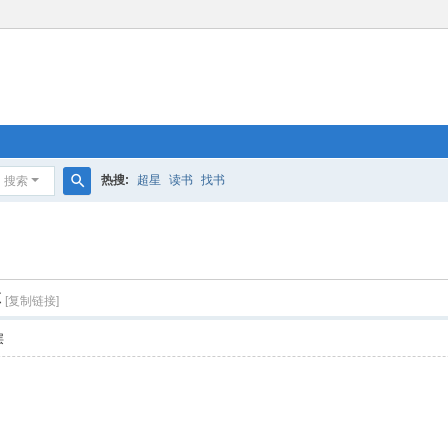
热搜:
超星
读书
找书
搜索
搜
索
享
[复制链接]
层