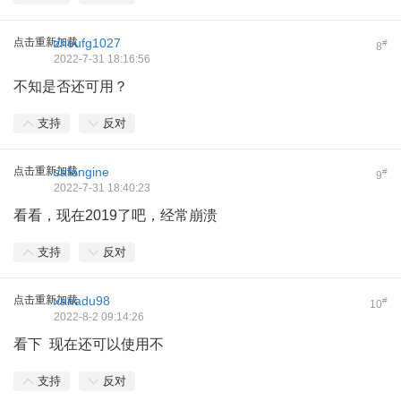
点击重新加载
zhoufg1027
#
8
2022-7-31 18:16:56
不知是否还可用？
支持
反对
点击重新加载
safengine
#
9
2022-7-31 18:40:23
看看，现在2019了吧，经常崩溃
支持
反对
点击重新加载
xanadu98
#
10
2022-8-2 09:14:26
看下 现在还可以使用不
支持
反对