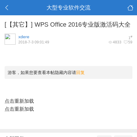
大型专业软件交流
[【其它】]
WPS Office 2016专业版激活码大全
xdere
#
1
2018-7-3 09:01:49
4833
59
游客，如果您要查看本帖隐藏内容请
回复
点击重新加载
点击重新加载