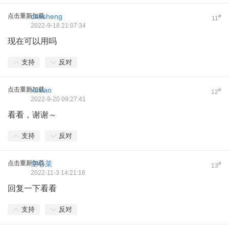
点击重新加载
cansheng
#
11
2022-9-18 21:07:34
现在可以用吗
支持
反对
点击重新加载
xuxiao
#
12
2022-9-20 09:27:41
看看，谢谢～
支持
反对
点击重新加载
空心菜
#
13
2022-11-3 14:21:16
回复一下看看
支持
反对