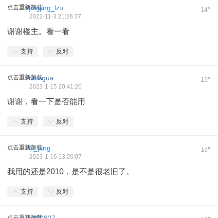
点击重新加载
jingjing_lzu
#
14
2022-11-3 21:26:37
谢谢楼主。看一看
支持
反对
点击重新加载
daxigua
#
15
2023-1-15 20:41:20
谢谢，看一下是否能用
支持
反对
点击重新加载
X_ping
#
16
2023-1-16 13:26:07
我用的还是2010，是不是很老旧了。
支持
反对
点击重新加载
#