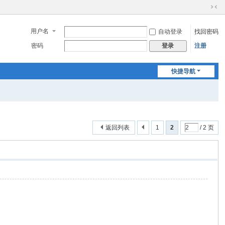
切
换
用户名
自动登录
找回密码
到
窄
密码
注册
登录
版
快捷导航
返回列表
1
2
/ 2 页