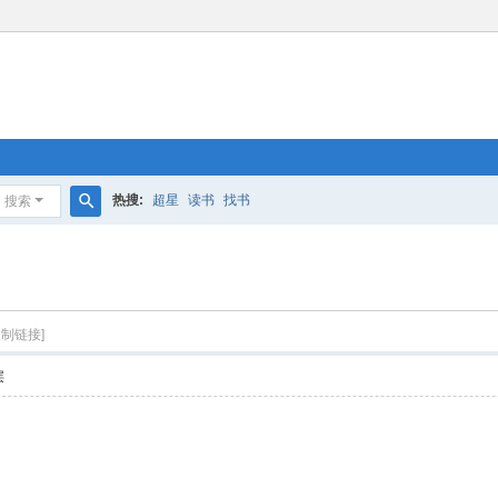
热搜:
超星
读书
找书
搜索
搜
索
复制链接]
层