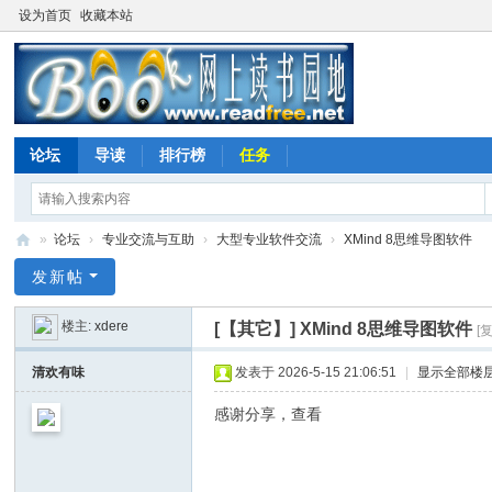
设为首页
收藏本站
论坛
导读
排行榜
任务
»
论坛
›
专业交流与互助
›
大型专业软件交流
›
XMind 8思维导图软件
网
发新帖
上
楼主:
xdere
[【其它】]
XMind 8思维导图软件
[
读
书
清欢有味
发表于 2026-5-15 21:06:51
|
显示全部楼
园
感谢分享，查看
地