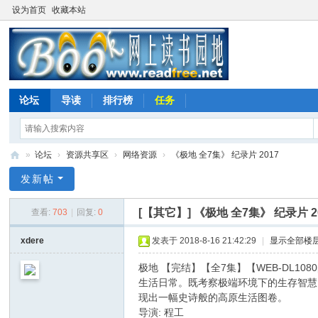
设为首页
收藏本站
论坛
导读
排行榜
任务
»
论坛
›
资源共享区
›
网络资源
›
《极地 全7集》 纪录片 2017
网
发新帖
上
[【其它】]
《极地 全7集》 纪录片 2
查看:
703
|
回复:
0
读
书
xdere
发表于 2018-8-16 21:42:29
|
显示全部楼
园
极地 【完结】【全7集】【WEB-DL
地
生活日常。既考察极端环境下的生存智慧
现出一幅史诗般的高原生活图卷。
导演: 程工