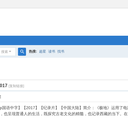
热搜:
超星
读书
找书
搜索
搜
索
017
[复制链接]
层
1080p国语中字】【2017】【纪录片】【中国大陆】简介：《极地》运
，也呈现普通人的生活，既探究古老文化的精髓，也记录西藏的当下。在