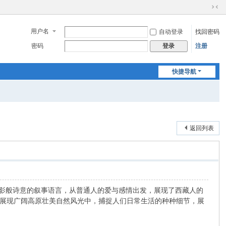
切
换
用户名
自动登录
找回密码
到
窄
密码
注册
登录
版
快捷导航
返回列表
用了电影般诗意的叙事语言，从普通人的爱与感情出发，展现了西藏人的
展现广阔高原壮美自然风光中，捕捉人们日常生活的种种细节，展