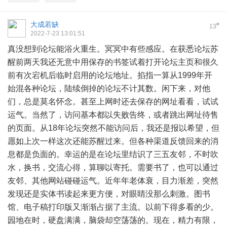
大成若缺
#
13
2022-7-23 13:01:51
真没想到论坛能浴火重生。冥冥中有些感应。在获悉论坛苏
醒前两天我还无意中用保存的书签试着打开论坛主页和很久
前有次宕机后临时启用的论坛地址。掐指一算从1999年开
始混各种论坛，陆续倒掉的论坛不计其数。闲下来，对他
们，总是莫名怀念。甚至上网时还去保存的网址看看，试试
运气。当然了，访问基本都以失败告终，或者跳出网址待售
的页面。从18年论坛突然不能访问后，我还是报以希望，但
愿如上次一样这次还能苏醒过来。但各种渠道反馈回来的消
息都是负面的。幸运的是在论坛里结识了三五友邻，不时吹
水，换书，交流心得，算聊以寄托。需要书了，也可以通过
友邻、其他网站碰碰运气。近年年老体衰，目力渐差，突然
发现还是实体书读起来更方便，对眼睛没那么刺激。图书
馆、电子稿打印版又渐渐占据了主流。以前下得多看的少。
园地在时，硬盘满满，脑袋却空荡荡的。现在，精力有限，