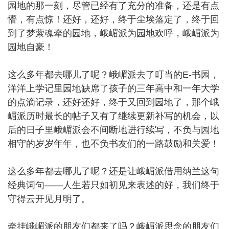
园地的那一刻，尽管已经有了充分的准备，还是有点
懵，有点惊！还好，还好，终于尘埃落定了，终于回
到了梦萦魂牵的园地，峨嵋派为园地欢呼，峨嵋派为
园地自豪！
这么多年都去哪儿了呢？峨嵋派去了叮当的E-书园，
洋洋上学记里园地缺席了孩子的三年高中和一年大学
的点滴记录，还好还好，终于又回到园地了，那个峨
嵋派历时最长的帖子又有了继续更新补写的机会，以
后的日子里峨嵋派会不间断地进行续写，不负与园地
相守的岁岁年年，也不负书友们的一路鼓励和关爱！
这么多年都去哪儿了呢？还是让峨嵋派借用纳兰这句
经典词句——人生若只如初见来表述的好，我们终于
守得云开见月明了。
牵挂峨嵋派的朋友们都来了吗？峨嵋派思念的朋友们