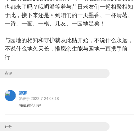
也都来了吗？峨嵋派等着与昔日老友们一起相聚相知
于此，接下来还是回到咱们的一页墨香、一杯清茗、
一诗、一画、一棋、几友、一园地足矣！
与园地的相知和守护就从此贴开始，不说什么永远，
不说什么地久天长，惟愿余生能与园地一直携手前
行！
点评
碧寒
发表于 2022-7-24 08:18
向峨眉兄问好
评分