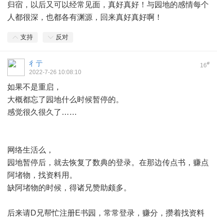
归宿，以后又可以经常见面，真好真好！与园地的感情每个
人都很深，也都各有渊源，回来真好真好啊！
支持
反对
彳亍
#
16
2022-7-26 10:08:10
如果不是重启，
大概都忘了园地什么时候暂停的。
感觉很久很久了……
网络生活么，
园地暂停后，就去恢复了数典的登录。在那边传点书，赚点
阿堵物，找资料用。
缺阿堵物的时候，得诸兄赞助颇多。
后来请D兄帮忙注册E书园，常常登录，赚分，攒着找资料