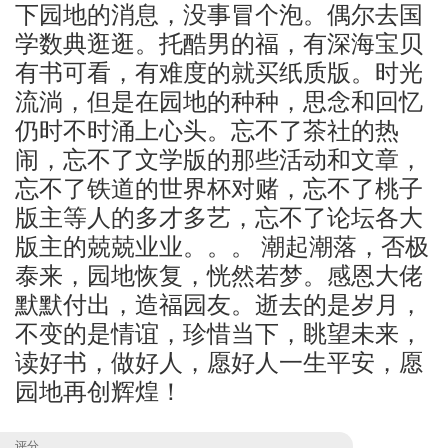
下园地的消息，没事冒个泡。偶尔去国
学数典逛逛。托酷男的福，有深海宝贝
有书可看，有难度的就买纸质版。时光
流淌，但是在园地的种种，思念和回忆
仍时不时涌上心头。忘不了茶社的热
闹，忘不了文学版的那些活动和文章，
忘不了铁道的世界杯对赌，忘不了桃子
版主等人的多才多艺，忘不了论坛各大
版主的兢兢业业。。。 潮起潮落，否极
泰来，园地恢复，恍然若梦。感恩大佬
默默付出，造福园友。逝去的是岁月，
不变的是情谊，珍惜当下，眺望未来，
读好书，做好人，愿好人一生平安，愿
园地再创辉煌！
评分