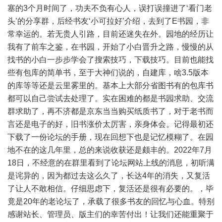
塞的3个月时间了，功夫不负有心人，误打误撞进了‘看门老
头’的分享群，后经书友‘小可拉好’介绍，去到了E书园，非
常幸运的。若无贵人引路，目前还迷失在外。园地的经历让
我有了前车之鉴，在书园，开始了小白晋升之路，慢慢的从
找书的小白一步步学会了搜索技巧，下载技巧。目前也能找
些有包库的简单书，至于大神们说的，自建库，啥3.5版本
的库等等还是云里雾里的。基本上大部分省图书有的包库书
都可以自己尝试去处理了。实在困难的都是书园求助、交流
群求助了，再不济都是京东当当购买纸质书了，对于老书而
言还是电子的好，旧书涨价太厉害，亲身体会。记得最初还
下载了一份论坛的手册，现在回想下也是记忆模糊了。在园
地不在的这几年里，总的来说收获还是颇丰的。2022年7月
18日，不经意的在群里看到了论坛网站上线的消息，初听满
是诧异的，因为都过去这么久了，长达4年的消失，又复活
了让人不敢相信。仔细思虑下，复活还是很有必要的。，毕
竟是20年的老论坛了，承载了很多书友的回忆与心血。特别
感谢站长、管理员、版主们的幸苦付出！让我们还能重聚于