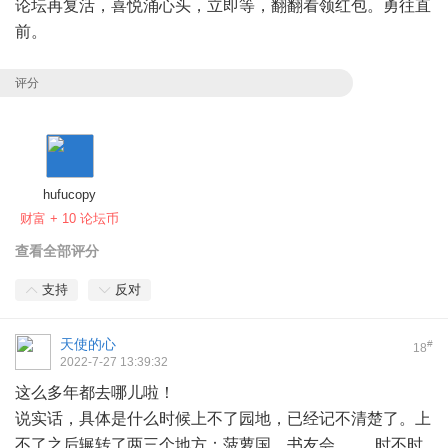
论坛再复活，喜悦涌心头，立即等，翻翻看领红包。勇往直
前。
评分
hufucopy
财富 + 10 论坛币
查看全部评分
支持
反对
天使的心
#
18
2022-7-27 13:39:32
这么多年都去哪儿啦！
说实话，具体是什么时候上不了园地，已经记不清楚了。上
不了之后辗转了两三个地方：菠萝国、书友会......，时不时