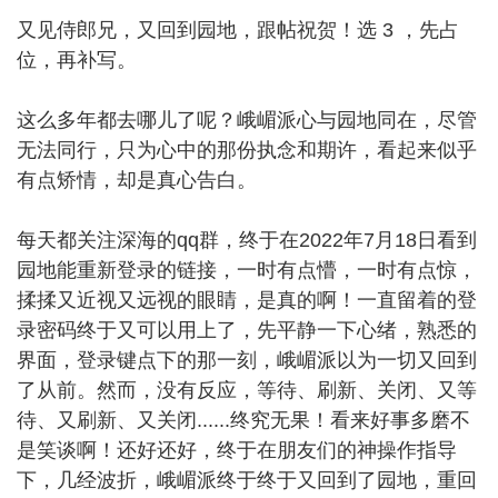
又见侍郎兄，又回到园地，跟帖祝贺！选 3 ，先占
位，再补写。
这么多年都去哪儿了呢？峨嵋派心与园地同在，尽管
无法同行，只为心中的那份执念和期许，看起来似乎
有点矫情，却是真心告白。
每天都关注深海的qq群，终于在2022年7月18日看到
园地能重新登录的链接，一时有点懵，一时有点惊，
揉揉又近视又远视的眼睛，是真的啊！一直留着的登
录密码终于又可以用上了，先平静一下心绪，熟悉的
界面，登录键点下的那一刻，峨嵋派以为一切又回到
了从前。然而，没有反应，等待、刷新、关闭、又等
待、又刷新、又关闭......终究无果！看来好事多磨不
是笑谈啊！还好还好，终于在朋友们的神操作指导
下，几经波折，峨嵋派终于终于又回到了园地，重回