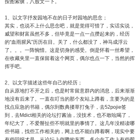
按图索骥，八股文一下。
1、以文字抒发园地不在的日子对园地的思念；
其实，也说不上什么思念吧，就是觉得可惜了，实话实说，
威望和财富虽然不多，但毕竟是一点一点攒起来的，经历
的“血雨腥风”历历在目。关了，什么都没了，神马成浮云
了。。。一阵惋惜。这是切身的感受。倒是怀着一丝希望，
在收藏夹里一直保留着这个网页，偶尔也点一下，当然的挥
挥手吧。
2、以文字描述这些年自己的经历；
自从原地打不开之后，也是时常留意群内的消息，后来渐渐
地没有后来了。一直在叮当的那个友站上蹲着，主要为的是
找点应急的书籍，偶尔到数典搂草打兔子，去52pojie签
到，去Mdict相关的论坛打酱油，没技术，也不敢吆喝了，
年纪大了，不爱掰扯些不明就里的事情了。这几年没精读哪
些书籍，找些工作相关的，网上也不能白蹲着啊，现实中要
有些回报才是。从论坛上倒腾的东西，多少在工作上有些帮