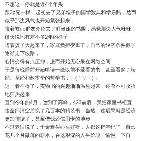
不想这一停就是近4个年头
跟3p兄一样，起初去了兄弟坛子的国学数典和学乐酷，然而
似乎那边风气也开始紧张起来，
接着被qq群友介绍去了叮当姐的书园，感觉那边人气旺旺，
谈天说地有差不多2年的样子
随着孩子大起来了，家庭负担变重了，自己的经济条件似乎
逐渐走下坡路，
心情变得有点压抑，进而开始无心呆在网络空间，
于是每晚睡前开始啃读一些以前不爱看的书，甚至看起了坛
经、圣经和叔本华的哲学书，╮(╯▽╰)╭
这一看不得了，实物书的兴趣渐渐温热起来，逐渐不可收拾
地狂热起来
直到今年的4月，达到了高峰，423前后，我把家里书柜直
接全部清空后换了几百本的精装书，当然，这后果就是经济
更加拮据了，甚至借钱还信用卡的地步
不过老话说了，千金难买心头好呀，人都这把年纪了，自己
花几个月微薄的薪水，在这艰涩的人生阶段，愉悦一下自