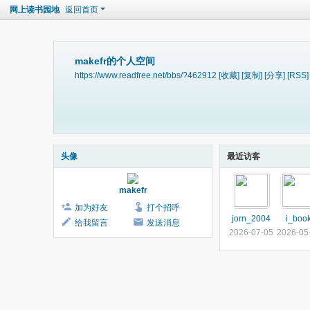
网上读书园地
返回首页
makefr的个人空间
https://www.readfree.net/bbs/?462912
[收藏]
[复制]
[分享]
[RSS]
头像
最近访客
makefr
加为好友
打个招呼
jorn_2004
i_boo
给我留言
发送消息
2026-07-05
2026-05