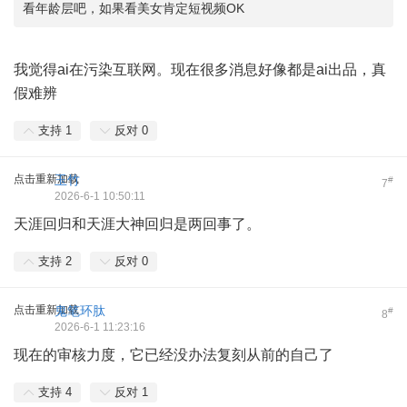
看年龄层吧，如果看美女肯定短视频OK
我觉得ai在污染互联网。现在很多消息好像都是ai出品，真
假难辨
支持
1
反对
0
点击重新加载
玉竹
#
7
2026-6-1 10:50:11
天涯回归和天涯大神回归是两回事了。
支持
2
反对
0
点击重新加载
鬼笔环肽
#
8
2026-6-1 11:23:16
现在的审核力度，它已经没办法复刻从前的自己了
支持
4
反对
1