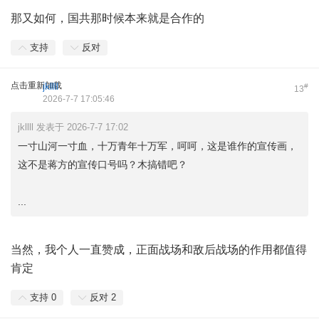
那又如何，国共那时候本来就是合作的
支持
反对
点击重新加载
jkllll
#
13
2026-7-7 17:05:46
jkllll 发表于 2026-7-7 17:02
一寸山河一寸血，十万青年十万军，呵呵，这是谁作的宣传画，
这不是蒋方的宣传口号吗？木搞错吧？
...
当然，我个人一直赞成，正面战场和敌后战场的作用都值得
肯定
支持
0
反对
2