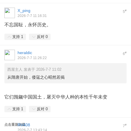
X_ping
#
5
2026-7-7 11:16:31
不忘国耻，永怀历史。
支持
1
反对
0
heraldic
#
6
2026-7-7 11:26:22
西屋主人 发表于 2026-7-7 11:02
从隋唐开始，倭寇之心昭然若揭
它们觊觎中国国土，屠灭中华人种的本性千年未变
支持
1
反对
0
点击重新加载
RV408
#
7
2026-7-7 13:43:14