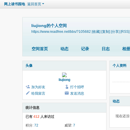
网上读书园地
返回首页
liujiong的个人空间
https://www.readfree.net/bbs/?105682
[收藏]
[复制]
[分享]
[RSS]
空间首页
动态
记录
日志
相
头像
个人资料
liujiong
加为好友
打个招呼
给我留言
发送消息
动态
统计信息
现在还没
已有
412
人来访过
积分:
72
威望:
7