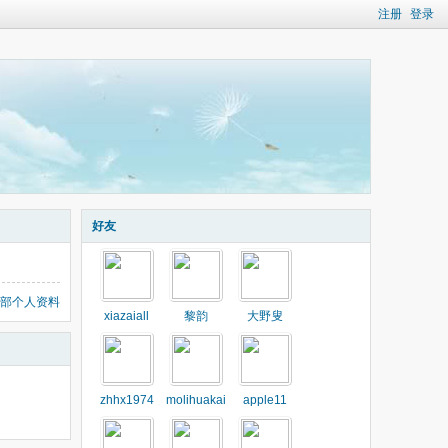
注册
登录
好友
部个人资料
xiazaiall
黎韵
大野叟
zhhx1974
molihuakai
apple11