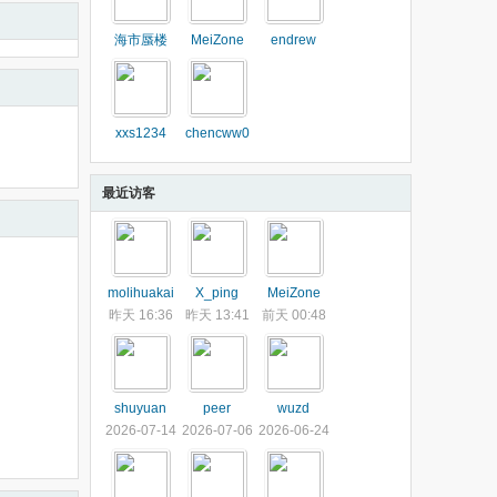
海市蜃楼
MeiZone
endrew
xxs1234
chencww0
最近访客
molihuakai
X_ping
MeiZone
昨天 16:36
昨天 13:41
前天 00:48
shuyuan
peer
wuzd
2026-07-14
2026-07-06
2026-06-24