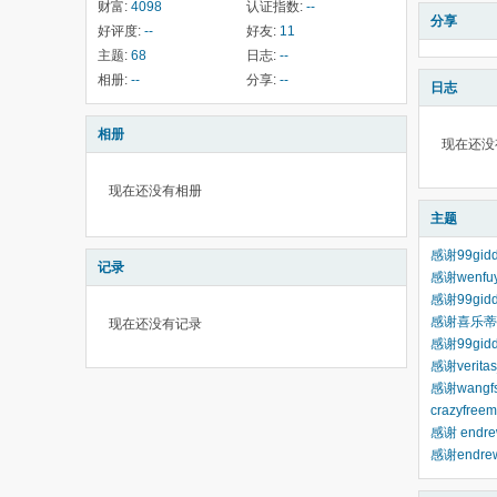
财富:
4098
认证指数:
--
分享
好评度:
--
好友:
11
主题:
68
日志:
--
相册:
--
分享:
--
日志
相册
现在还没
现在还没有相册
主题
感谢99gid
记录
感谢wenfuy
感谢99gid
感谢喜乐蒂乐乐
现在还没有记录
感谢99gidde
感谢verita
感谢wangf
crazyfre
感谢 endrew
感谢endrew+